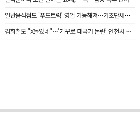
일반음식점도 '푸드트럭' 영업 가능해져…기초단체별 조례 개정 움직임
김희철도 "X돌았네"…'거꾸로 태극기 논란' 인천시 현수막, 이틀 만에 철거