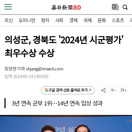
최신
오피니언
정치
사회
경제
국제
문화
스포츠
의성군, 경북도 '2024년 시군평가'
최우수상 수상
장성현 기자
shjang@imaeil.com
입력 2024-05-14 14:59:55
구글 검색 선호 출처로 추가
3년 연속 군부 1위…14년 연속 입상 성과