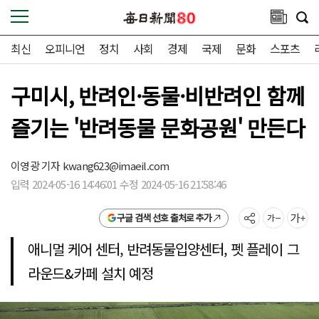
최신
오피니언
정치
사회
경제
국제
문화
스포츠
구미시, 반려인·동물·비반려인 함께
즐기는 '반려동물 문화공원' 만든다
이영광 기자
kwang623@imaeil.com
입력 2024-05-16 14:46:01 수정 2024-05-16 21:58:46
구글 검색 선호 출처로 추가
애니멀 케어 센터, 반려동물입양센터, 펫 플레이 그
라운드&카페 설치 예정