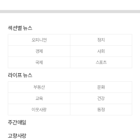
섹션별 뉴스
오피니언
정치
경제
사회
국제
스포츠
라이프 뉴스
부동산
문화
교육
건강
이웃사랑
동정
주간매일
고향사랑