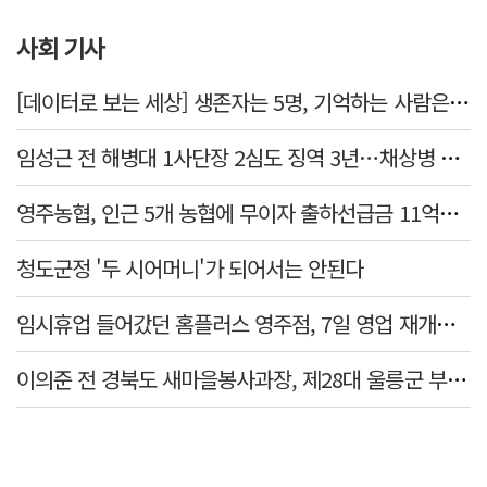
사회 기사
[데이터로 보는 세상] 생존자는 5명, 기억하는 사람은 늘었다
임성근 전 해병대 1사단장 2심도 징역 3년…채상병 순직 책임 유죄
영주농협, 인근 5개 농협에 무이자 출하선급금 11억원 지원…상생 유통망 강화
청도군정 '두 시어머니'가 되어서는 안된다
임시휴업 들어갔던 홈플러스 영주점, 7일 영업 재개…지하 1층만 운영
이의준 전 경북도 새마을봉사과장, 제28대 울릉군 부군수 취임