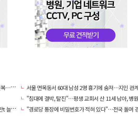
명 숨져
서울 면목동서 60대 남성 2명 흉기에 숨져…지인 관계로 
"침대에 결박, 탈진"…평생 교회서 산 11세 남아, 병원 이송 끝
려달라"
"경로당 통장에 비밀번호가 적혀 있다"…전국 돌며 경로당 13곳 턴 30대