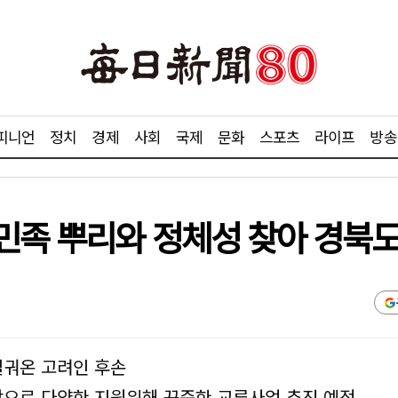
피니언
정치
경제
사회
국제
문화
스포츠
라이프
방송
민족 뿌리와 정체성 찾아 경북도
일궈온 고려인 후손
상으로 다양한 지원위해 꾸준한 교류사업 추진 예정