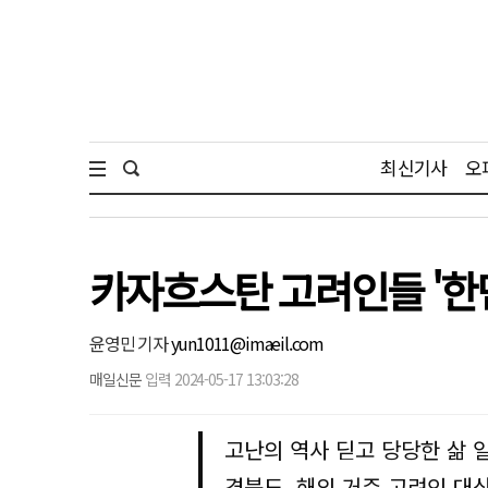
최신기사
오
카자흐스탄 고려인들 '한
윤영민 기자
yun1011@imaeil.com
매일신문
입력 2024-05-17 13:03:28
고난의 역사 딛고 당당한 삶 
경북도, 해외 거주 고려인 대