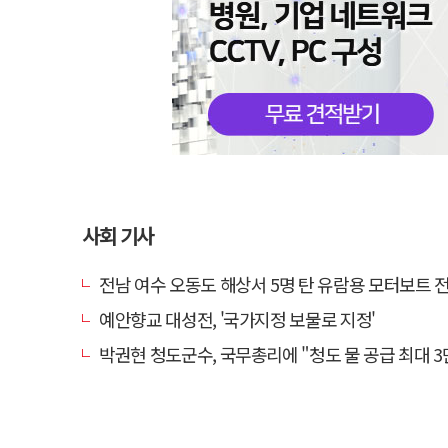
사회 기사
전남 여수 오동도 해상서 5명 탄 유람용 모터보트 전복…2
예안향교 대성전, '국가지정 보물로 지정'
박권현 청도군수, 국무총리에 "청도 물 공급 최대 3만t 늘