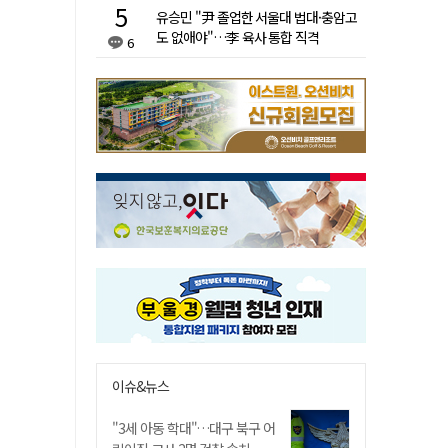
유승민 "尹 졸업한 서울대 법대·충암고
도 없애야"…李 육사 통합 직격
6
이슈&뉴스
"3세 아동 학대"…대구 북구 어