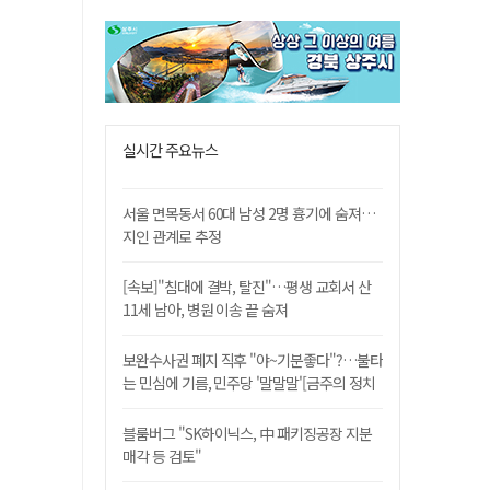
실시간 주요뉴스
서울 면목동서 60대 남성 2명 흉기에 숨져…
지인 관계로 추정
[속보]"침대에 결박, 탈진"…평생 교회서 산
11세 남아, 병원 이송 끝 숨져
보완수사권 폐지 직후 "야~기분좋다"?…불타
는 민심에 기름, 민주당 '말말말'[금주의 정치
舌전]
블룸버그 "SK하이닉스, 中 패키징공장 지분
매각 등 검토"