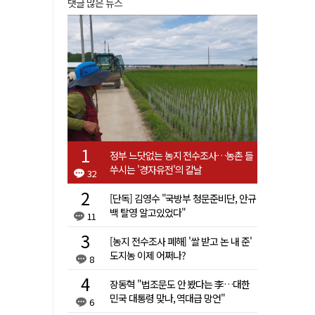
댓글 많은 뉴스
정부 느닷없는 농지 전수조사…농촌 들
쑤시는 '경자유전'의 칼날
32
[단독] 김영수 "국방부 청문준비단, 안규
백 탈영 알고있었다"
11
[농지 전수조사 폐해] '쌀 받고 논 내 준'
도지농 이제 어쩌나?
8
장동혁 "법조문도 안 봤다는 李…대한
민국 대통령 맞나, 역대급 망언"
6