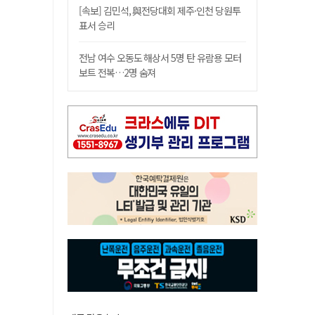
[속보] 김민석, 與전당대회 제주·인천 당원투
표서 승리
전남 여수 오동도 해상서 5명 탄 유람용 모터
보트 전복…2명 숨져