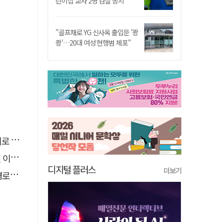
린이집 교사 2명 검찰 송치
"골프채로 YG 신사옥 출입문 '쾅
쾅'…20대 여성 현행범 체포"
추정
 숨져
디지털 플러스
더보기
 구속