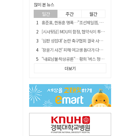
많이 본 뉴스
일간
주간
월간
홍준표, 한동훈 맹폭…"조선제일껌, 권력에 살고 권력에 죽었다"
[시사뒷담] MOU의 함정, 협약식이 투자 확정은 아니긴 해
'심판 성접대' 논란 축구협회 결국 사과…"깊이 반성, 쇄신하겠다"
'장윤기 사건' 피해 여고생 돕다가 다친 고교생, 의상자 인정
"내로남불·탁상공론"…황희 '버스 청년주택' 제안에 與 내부서도 쓴소리
"경로당 통장에 비밀번호가 적혀 있다"…전국 돌며 경로당 13곳 턴 30대 구속
더보기
휠체어 환자 발로 밀어 숨지게 한 70대 간병인…2심도 집행유예
예안향교 대성전, '국가지정 보물로 지정'
"침대에 결박, 탈진"…평생 교회서 산 11세 남아, 병원 이송 끝 숨져
거동 불편 모녀 덮친 새벽 화재…90대 어머니·60대 딸 숨져