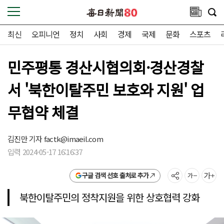
최신
오피니언
정치
사회
경제
국제
문화
스포츠
민주평통 경산시협의회·경산경찰
서 '북한이탈주민 보호와 지원' 업
무협약 체결
김진만 기자
factk@imaeil.com
입력 2024-05-17 16:16:37
구글 검색 선호 출처로 추가
북한이탈주민의 정착지원을 위한 상호협력 강화