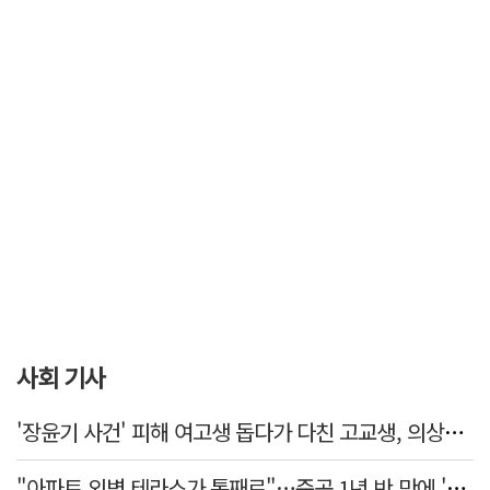
사회 기사
'장윤기 사건' 피해 여고생 돕다가 다친 고교생, 의상자 인정
"아파트 외벽 테라스가 통째로"…준공 1년 반 만에 '아찔 사고'