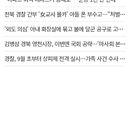
전북 경찰 간부 '女교사 몰카' 아들 폰 부수고…"처벌 못하는 사안" 내부망에 글
'외도 의심' 아내 화장실에 묶고 불에 달군 공구로 고문…남편 검거
김병삼 경북 영천시장, 이번엔 국회 공략…'마사회 본사 이전·광역교통망 확충' 요청
경찰, 9월 초부터 상피제 전격 실시…가족 사건 수사 못해