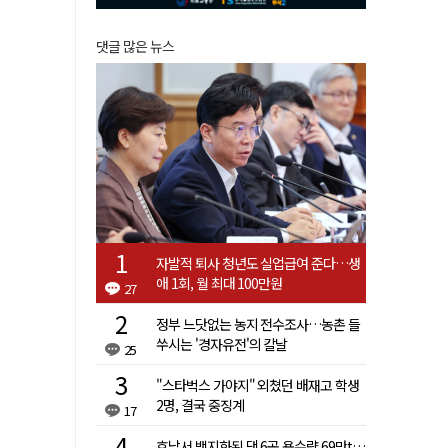
댓글 많은 뉴스
자발적 퇴사 청년도 실업급여 준다…생
애 1회, 월 최대 100만원
27
정부 느닷없는 농지 전수조사…농촌 들
쑤시는 '경자유전'의 칼날
25
"스타벅스 가야지" 외쳤던 배재고 학생
2명, 결국 중징계
17
호남서 백지화된 댐 6곳 용수량 69만t…