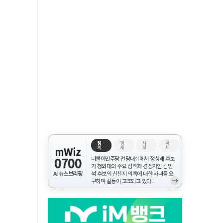
정
경
사
국
치
제
회
제
mWiz
0700
더불어민주당 전당대회에서 정청래 후보
가 청와대의 주요 정책과 경쟁자인 김민
AI 뉴스브리핑
석 후보의 신천지 의혹에 대한 사과를 요
→
구하며 갈등이 고조되고 있다...