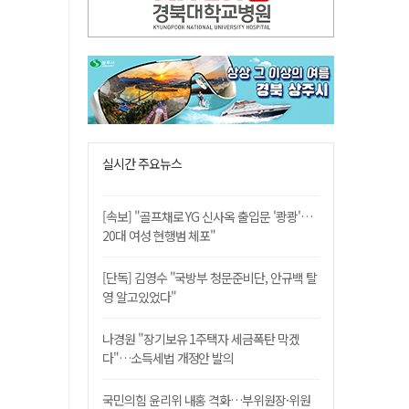
실시간 주요뉴스
[속보] "골프채로 YG 신사옥 출입문 '쾅쾅'…
20대 여성 현행범 체포"
[단독] 김영수 "국방부 청문준비단, 안규백 탈
영 알고있었다"
나경원 "장기보유 1주택자 세금폭탄 막겠
다"…소득세법 개정안 발의
국민의힘 윤리위 내홍 격화…부위원장·위원