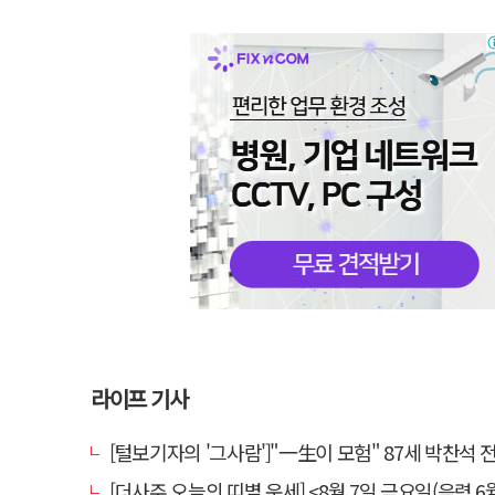
라이프 기사
[털보기자의 '그사람']"一生이 모험" 87세 박찬석 전 경북
[더사주 오늘의 띠별 운세] <8월 7일 금요일(음력 6월