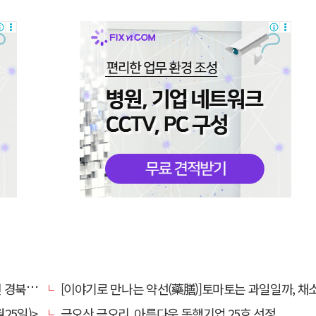
대 총장
[이야기로 만나는 약선(藥膳)]토마토는 과일일까, 채
25일)>
금오산 금오리, 아름다운 동행기업 25호 선정