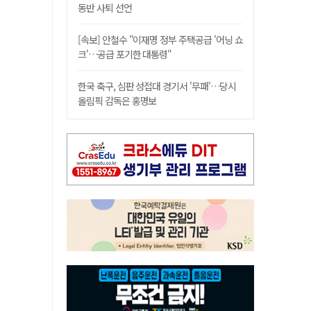
동반 사퇴 선언
[속보] 안철수 "이재명 정부 주택공급 '어닝 쇼
크'…공급 포기한 대통령"
한국 축구, 심판 성접대 경기서 '무패'…당시
올림픽 감독은 홍명보