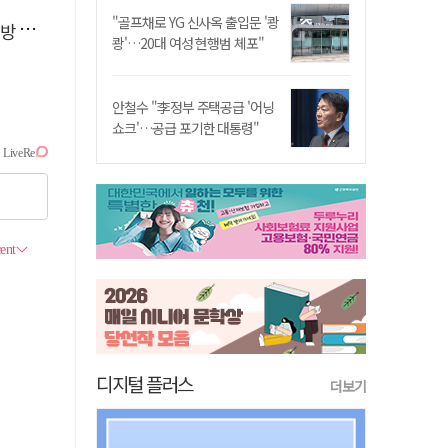
"골프채로 YG 신사옥 출입문 '쾅
페인
쾅'…20대 여성 현행범 체포"
안철수 "李정부 주택공급 '어닝
쇼크'…공급 포기한 대통령"
디지털 플러스
더보기