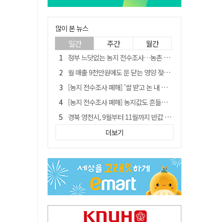
많이 본 뉴스
일간
주간
월간
정부 느닷없는 농지 전수조사…농촌 들쑤시는 '경자유전'의 칼날
월 매출 9천만원에도 문 닫는 영양 젖소농장… "일할 사람이 없어"
[농지 전수조사 폐해] '쌀 받고 논 내 준' 도지농 이제 어쩌나?
[농지 전수조사 폐해] 농지값도 흔들리나…"도지 막히면 헐값 매물 나올 수도"
경북 영천시, 9월부터 11월까지 반값 여행 혜택 제공
'솔리다임 IPO 추진설' SK하이닉스, 주가 9% 급락
더보기
국민 51.9% "李 대통령 재판 재개 필요하다"
[농지 전수조사 폐해] 실경작농·청년농 부담도 커진다
아쉬운 태클
TK신공항 참여 주저한 LH, 광주군공항 사업에는 앞장