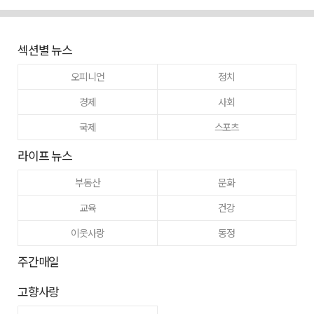
섹션별 뉴스
오피니언
정치
경제
사회
국제
스포츠
라이프 뉴스
부동산
문화
교육
건강
이웃사랑
동정
주간매일
고향사랑