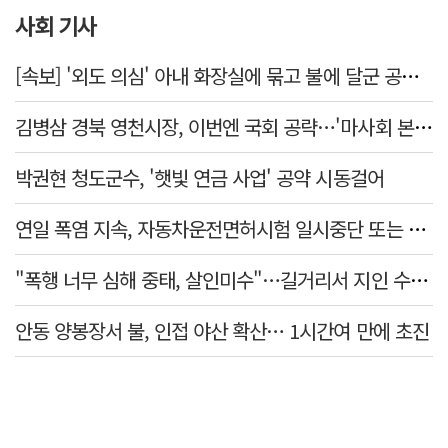
사회 기사
[속보] '외도 의심' 아내 화장실에 묶고 불에 달군 공구로 고문…남편 검거
김병삼 경북 영천시장, 이번엔 국회 공략…'마사회 본사 이전·광역교통망 확충' 요청
박권현 청도군수, '햇빛 연금 사업' 공약 시동걸어
연일 폭염 지속, 자동차운전면허시험 일시중단 또는 축소 운영
"폭행 너무 심해 중태, 살인미수"…길거리서 지인 수십회 때린 50대 '긴급체포'
안동 양봉장서 불, 인접 야산 확산… 1시간여 만에 초진