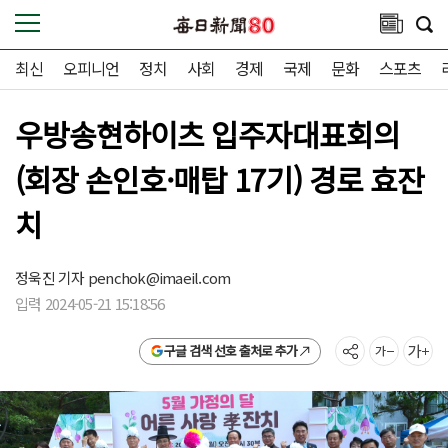
최신
오피니언
정치
사회
경제
국제
문화
스포츠
우방송현하이츠 입주자대표회의
(회장 손인호·매탑 17기) 경로 효잔
치
정욱진 기자
penchok@imaeil.com
입력 2024-05-21 15:18:56
구글 검색 선호 출처로 추가