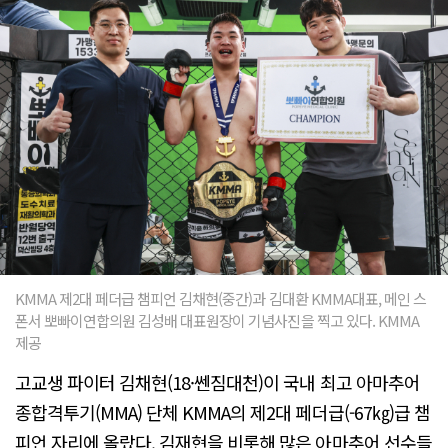
KMMA 제2대 페더급 챔피언 김채현(중간)과 김대환 KMMA대표, 메인 스
폰서 뽀빠이연합의원 김성배 대표원장이 기념사진을 찍고 있다. KMMA
제공
고교생 파이터 김채현(18·쎈짐대천)이 국내 최고 아마추어
종합격투기(MMA) 단체 KMMA의 제2대 페더급(-67㎏)급 챔
피언 자리에 올랐다. 김재현을 비롯해 많은 아마추어 선수들