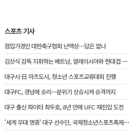
스포츠 기사
점입가경인 대한축구협회 난맥상…답은 없나
김상식 감독 지휘하는 베트남, 말레이시아와 현대컵 4강 격돌
대구시·日 마츠도시, 청소년 스포츠교류대회 진행
대구FC, 경남에 승리…분위기 상승시켜 승격까지
대구 출신 파이터 최두호, 8년 만에 UFC 재진입 도전
'세계 무대 명중' 대구 선수단, 국제청소년스포츠축제 금1·동4개