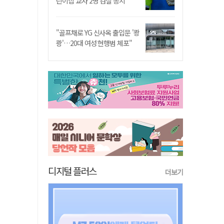
린이집 교사 2명 검찰 송치
"골프채로 YG 신사옥 출입문 '쾅
쾅'…20대 여성 현행범 체포"
디지털 플러스
더보기