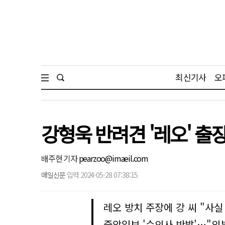
최신기사
오
강형욱 반려견 '레오' 출
배주현 기자
pearzoo@imaeil.com
매일신문
입력 2024-05-28 07:38:15
레오 방치 주장에 강 씨 "사실
중앙일보 '수의사 반발'…"외