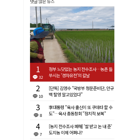
댓글 많은 뉴스
정부 느닷없는 농지 전수조사…농촌 들
쑤시는 '경자유전'의 칼날
32
[단독] 김영수 "국방부 청문준비단, 안규
백 탈영 알고있었다"
10
李대통령 "육사 출신이 또 쿠데타 할 수
도"…육사 총동창회 "정치적 보복"
8
[농지 전수조사 폐해] '쌀 받고 논 내 준'
도지농 이제 어쩌나?
7