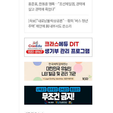
홍준표, 한동훈 맹폭…"조선제일껌, 권력에
살고 권력에 죽었다"
[속보]"내로남불·탁상공론"…황희 '버스 청년
주택' 제안에 與 내부서도 쓴소리