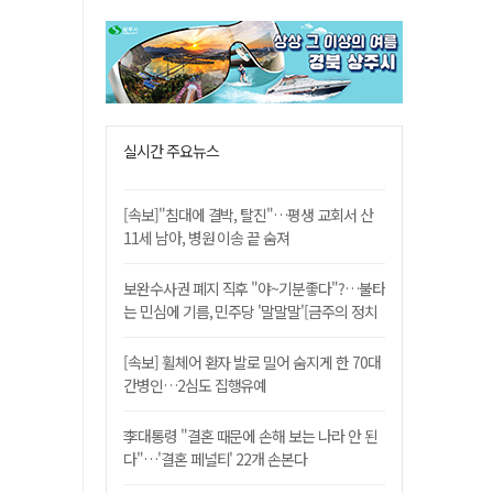
실시간 주요뉴스
[속보]"침대에 결박, 탈진"…평생 교회서 산
11세 남아, 병원 이송 끝 숨져
보완수사권 폐지 직후 "야~기분좋다"?…불타
는 민심에 기름, 민주당 '말말말'[금주의 정치
舌전]
[속보] 휠체어 환자 발로 밀어 숨지게 한 70대
간병인…2심도 집행유예
李대통령 "결혼 때문에 손해 보는 나라 안 된
다"…'결혼 페널티' 22개 손본다