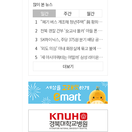
많이 본 뉴스
일간
주간
월간
"폐기 버스 개조해 청년주택" 與 황희…'딸 학비는 年 4200만원'
전북 경찰 간부 '女교사 몰카' 아들 폰 부수고…"처벌 못하는 사안" 내부망에 글
SK하이닉스, 주당 375원 분기 배당 공시…"3분기 중 주주환원 방안 확정"
'외도 의심' 아내 화장실에 묶고 불에 달군 공구로 고문…남편 검거
'새 아시아쿼터는 어떨까' 삼성 라이온즈, 새 얼굴 투수 미야모리 영입
박권현 청도군수, '햇빛 연금 사업' 공약 시동걸어
더보기
김병삼 경북 영천시장, 이번엔 국회 공략…'마사회 본사 이전·광역교통망 확충' 요청
봉화서 주택 에어컨 실외기에서 시작된 불… 주택 화재로 번져
[시사뒷담] MOU의 함정, 협약식이 투자 확정은 아니긴 해
경찰, 9월 초부터 상피제 전격 실시…가족 사건 수사 못해