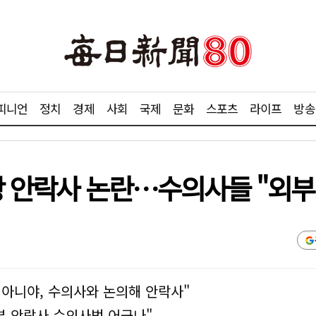
피니언
정치
경제
사회
국제
문화
스포츠
라이프
방송
장 안락사 논란…수의사들 "외부
 아니야, 수의사와 논의해 안락사"
부 안락사 수의사법 어긋나"