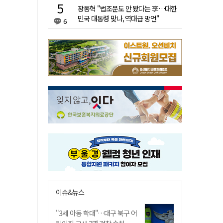
장동혁 "법조문도 안 봤다는 李…대한
민국 대통령 맞나, 역대급 망언"
6
이슈&뉴스
"3세 아동 학대"…대구 북구 어