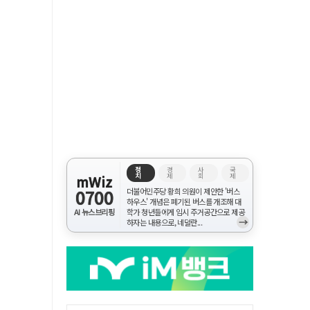
정
경
사
국
치
제
회
제
mWiz
0700
더불어민주당 황희 의원이 제안한 '버스
하우스' 개념은 폐기된 버스를 개조해 대
AI 뉴스브리핑
학가 청년들에게 임시 주거공간으로 제공
→
하자는 내용으로, 네덜란...