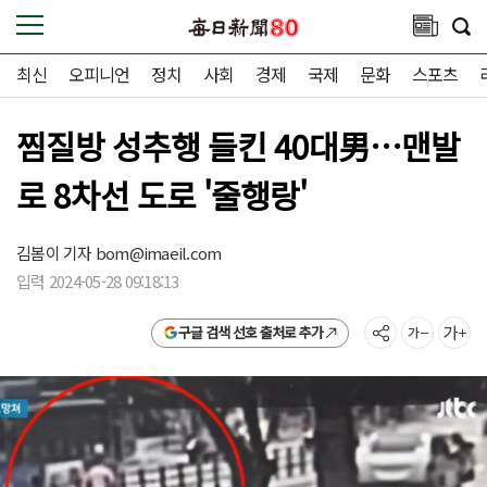
최신
오피니언
정치
사회
경제
국제
문화
스포츠
찜질방 성추행 들킨 40대男…맨발
로 8차선 도로 '줄행랑'
김봄이 기자
bom@imaeil.com
입력 2024-05-28 09:18:13
구글 검색 선호 출처로 추가