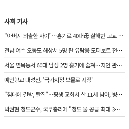
사회 기사
"아버지 외출한 사이"…흉기로 40대母 살해한 고교 자퇴생, 구속 기로에
전남 여수 오동도 해상서 5명 탄 유람용 모터보트 전복…2명 숨져
서울 면목동서 60대 남성 2명 흉기에 숨져…지인 관계로 추정
예안향교 대성전, '국가지정 보물로 지정'
"침대에 결박, 탈진"…평생 교회서 산 11세 남아, 병원 이송 끝 숨져
박권현 청도군수, 국무총리에 "청도 물 공급 최대 3만t 늘려달라"