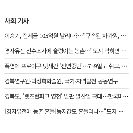
사회 기사
이승기, 전세금 105억원 날리나?…"구속된 차가원, 형사 범죄 영역"
경자유전 전수조사에 술렁이는 농촌…"도지 막히면 농지값도 흔들"
폭염에 프로야구 닷새간 '전면중단'…7~9일도 쉬고, 11일 재개
경북연구원·박정희학술원, 국가·지역발전 공동연구
경북도, '렛츠런파크 영천' 발판 말산업 확대…한국마사회 유치도 총력
[경자유전에 농촌 흔들]농지값도 흔들리나…"도지 막히면 헐값 매물 나올 수도"