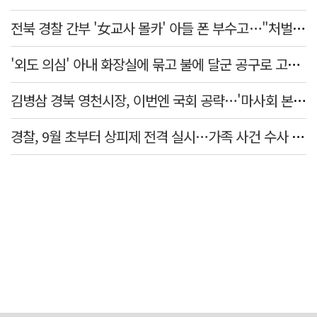
전북 경찰 간부 '女교사 몰카' 아들 폰 부수고…"처벌 못하는 사안" 내부망에 글
'외도 의심' 아내 화장실에 묶고 불에 달군 공구로 고문…남편 검거
김병삼 경북 영천시장, 이번엔 국회 공략…'마사회 본사 이전·광역교통망 확충' 요청
경찰, 9월 초부터 상피제 전격 실시…가족 사건 수사 못해