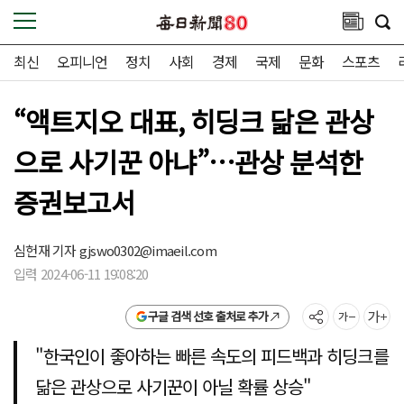
최신
오피니언
정치
사회
경제
국제
문화
스포츠
“액트지오 대표, 히딩크 닮은 관상
으로 사기꾼 아냐”…관상 분석한
증권보고서
심헌재 기자
gjswo0302@imaeil.com
입력 2024-06-11 19:08:20
구글 검색 선호 출처로 추가
"한국인이 좋아하는 빠른 속도의 피드백과 히딩크를
닮은 관상으로 사기꾼이 아닐 확률 상승"