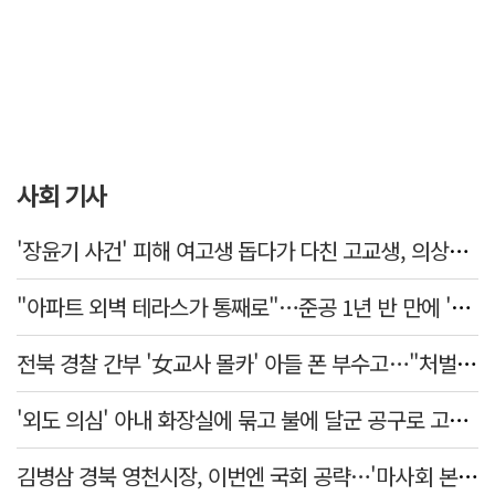
사회 기사
'장윤기 사건' 피해 여고생 돕다가 다친 고교생, 의상자 인정
"아파트 외벽 테라스가 통째로"…준공 1년 반 만에 '아찔 사고'
전북 경찰 간부 '女교사 몰카' 아들 폰 부수고…"처벌 못하는 사안" 내부망에 글
'외도 의심' 아내 화장실에 묶고 불에 달군 공구로 고문…남편 검거
김병삼 경북 영천시장, 이번엔 국회 공략…'마사회 본사 이전·광역교통망 확충' 요청