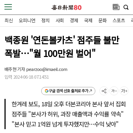
최신
오피니언
정치
사회
경제
국제
문화
스포츠
백종원 '연돈볼카츠' 점주들 불만
폭발…"월 100만원 벌어"
배주현 기자
pearzoo@imaeil.com
입력 2024-06-18 07:14:51
구글 검색 선호 출처로 추가
한겨레 보도, 18일 오후 더본코리아 본사 앞서 집회
점주들 "본사가 허위, 과장 매출액과 수익률 약속"
"본사 믿고 1억원 넘게 투자했지만…수익 낮아"