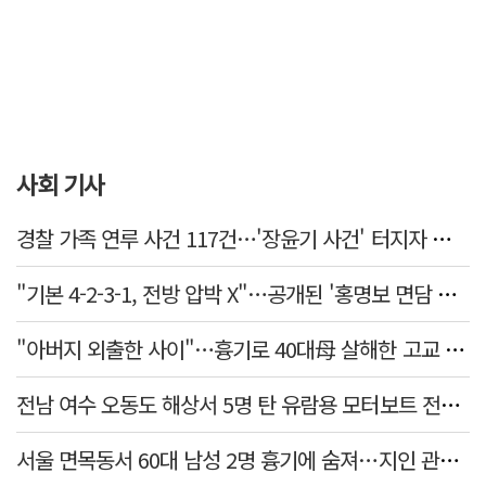
사회 기사
경찰 가족 연루 사건 117건…'장윤기 사건' 터지자 뒤늦게 전수조사
"기본 4-2-3-1, 전방 압박 X"…공개된 '홍명보 면담 수첩'
"아버지 외출한 사이"…흉기로 40대母 살해한 고교 자퇴생, 구속 기로에
전남 여수 오동도 해상서 5명 탄 유람용 모터보트 전복…2명 숨져
서울 면목동서 60대 남성 2명 흉기에 숨져…지인 관계로 추정