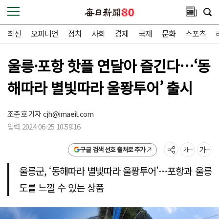
최신
오피니언
정치
사회
경제
국제
문화
스포츠
울릉·포항 핫플 연달아 즐긴다…‘동
해따라 별빛따라 울퐝투어’ 출시
조준호 기자
cjh@imaeil.com
입력 2024-06-25 10:59:16
구글 검색 선호 출처로 추가
울릉군, ‘동해따라 별빛따라 울퐝투어’…포항과 울릉
도를 느낄 수 있는 상품