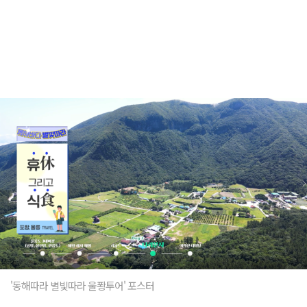
'동해따라 별빛따라 울퐝투어' 포스터