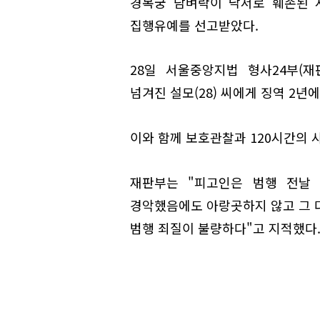
경복궁 담벼락이 낙서로 훼손된 
집행유예를 선고받았다.
28일 서울중앙지법 형사24부(
넘겨진 설모(28) 씨에게 징역 2년
이와 함께 보호관찰과 120시간의 
재판부는 "피고인은 범행 전날
경악했음에도 아랑곳하지 않고 그 다
범행 죄질이 불량하다"고 지적했다