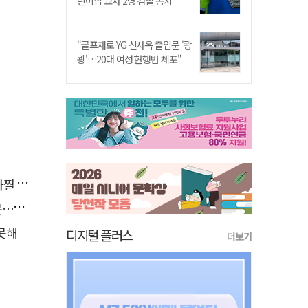
린이집 교사 2명 검찰 송치
"골프채로 YG 신사옥 출입문 '쾅
쾅'…20대 여성 현행범 체포"
사고'
검거
 못해
디지털 플러스
더보기