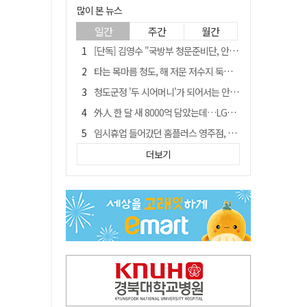
많이 본 뉴스
일간
주간
월간
[단독] 김영수 "국방부 청문준비단, 안규백 탈영 알고있었다"
타는 목마름 청도, 해 저문 저수지 둑에 군수가 서 있었다
청도군정 '두 시어머니'가 되어서는 안된다
外人 한 달 새 8000억 담았는데…LG이노텍 목표주가는 왜 엇갈릴까
임시휴업 들어갔던 홈플러스 영주점, 7일 영업 재개…지하 1층만 운영
신세계사이먼, 대구 아울렛 토지매매 계약 체결… 사업 본궤도
더보기
SK하이닉스, 주당 375원 분기 배당 공시…"3분기 중 주주환원 방안 확정"
"폐기 버스 개조해 청년주택" 與 황희…'딸 학비는 年 4200만원'
이의준 전 경북도 새마을봉사과장, 제28대 울릉군 부군수 취임
"상법개정해도 주주가 '봉'"…하이닉스 솔리다임 상장설에 술렁[개미와글와글]