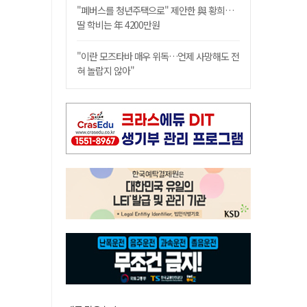
"폐버스를 청년주택으로" 제안한 與 황희…
딸 학비는 年 4200만원
"이란 모즈타바 매우 위독…언제 사망해도 전
혀 놀랍지 않아"