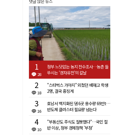
댓글 많은 뉴스
정부 느닷없는 농지 전수조사…농촌 들
쑤시는 '경자유전'의 칼날
28
"스타벅스 가야지" 외쳤던 배재고 학생
2명, 결국 중징계
18
호남서 백지화된 댐 6곳 용수량 69만t…
반도체 클러스터 필요량 넘는다
16
"부동산도 주식도 잘못했다"…국민 절
반 이상, 정부 경제정책 '부정'
10