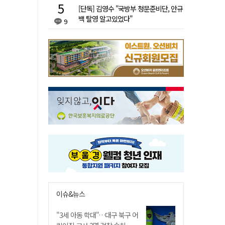
[단독] 김영수 "국방부 청문준비단, 안규
백 탈영 알고있었다"
9
이슈&뉴스
"3세 아동 학대"…대구 북구 어