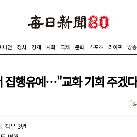
피니언
정치
경제
사회
국제
문화
스포츠
라이프
방송
서 집행유예…"교화 기회 주겠다
에 집유 3년
사도 명해