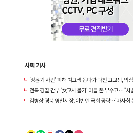
사회 기사
'장윤기 사건' 피해 여고생 돕다가 다친 고교생, 의
전북 경찰 간부 '女교사 몰카' 아들 폰 부수고…"처벌 못하는 사안" 내부
김병삼 경북 영천시장, 이번엔 국회 공략…'마사회 본사 이전·광역교통망 확충