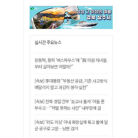
실시간 주요뉴스
장동혁, 황희 '버스하우스'에 "與 의원 자녀들
부터 살아보면 어떨까?"
[속보] 李대통령 "부동산 공급, 기존 사고방식
매달리지 말고 과감히 생각·실천"
[속보] 전북 경찰 간부 '女교사 몰카' 아들 폰
부수고…"처벌 못하는 사안" 내부망에 글
[속보] '외도 의심' 아내 화장실에 묶고 불에 달
군 공구로 고문…남편 검거