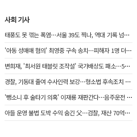
사회 기사
태풍도 못 꺾는 폭염…서울 39도 찍나, 역대 기록 넘본다
'아동 성매매 혐의' 최영중 구속 송치…피해자 1명 더 있었다
변희재, '최서원 태블릿 조작설' 국가배상도 패소…5천만원 청구 기각
경찰, 기동대 줄여 수사인력 보강…형소법 후속조치 본격화
'뺑소니 후 술타기 의혹' 이재룡 재판간다…음주운전 혐의 제외
아들 운영 불법 도박 수익 숨긴 父…검찰, 재산 70억원 몰수