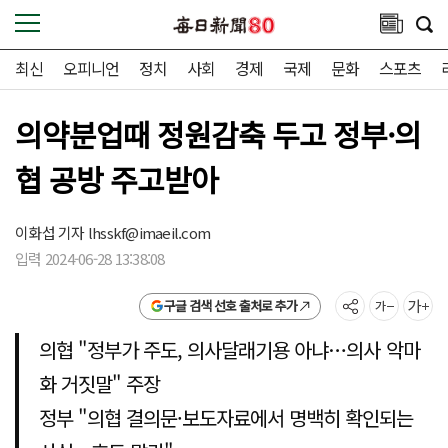
최신
오피니언
정치
사회
경제
국제
문화
스포츠
의약분업때 정원감축 두고 정부·의
협 공방 주고받아
이화섭 기자
lhsskf@imaeil.com
입력 2024-06-28 13:38:08
구글 검색 선호 출처로 추가
의협 "정부가 주도, 의사달래기용 아냐…의사 악마
화 거짓말" 주장
정부 "의협 결의문·보도자료에서 명백히 확인되는