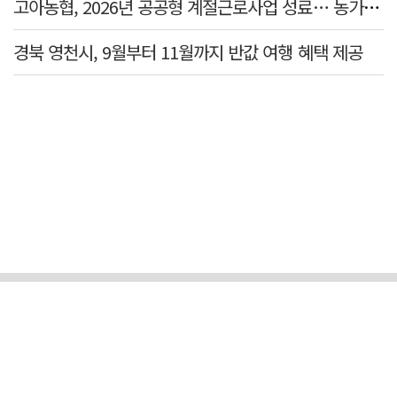
고아농협, 2026년 공공형 계절근로사업 성료… 농가 일손 부족 해소 '효자'
경북 영천시, 9월부터 11월까지 반값 여행 혜택 제공