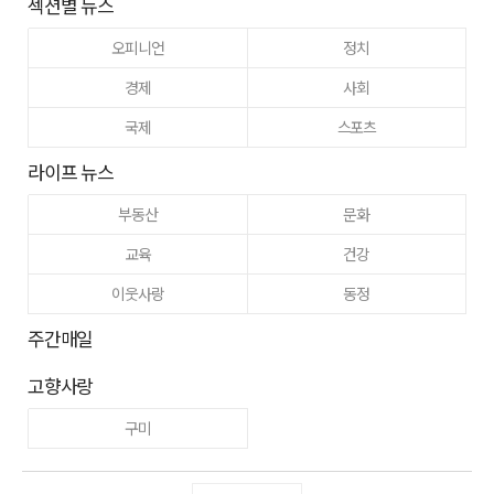
섹션별 뉴스
오피니언
정치
경제
사회
국제
스포츠
라이프 뉴스
부동산
문화
교육
건강
이웃사랑
동정
주간매일
고향사랑
구미