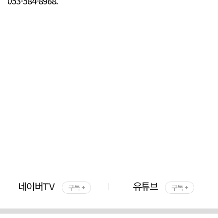
053-584-8968.
네이버TV
유튜브
구독 +
구독 +