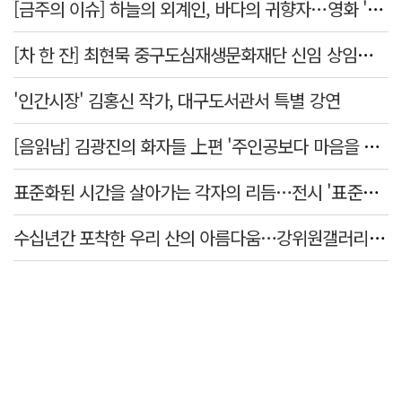
[금주의 이슈] 하늘의 외계인, 바다의 귀향자…영화 '호프'와 '오디세이'
[차 한 잔] 최현묵 중구도심재생문화재단 신임 상임이사 "서문시장·경상감영 등 지역 자원 활용…문화의 일상화"
'인간시장' 김홍신 작가, 대구도서관서 특별 강연
[음읽남] 김광진의 화자들 上편 '주인공보다 마음을 쓴 사람'
표준화된 시간을 살아가는 각자의 리듬…전시 '표준시차'
수십년간 포착한 우리 산의 아름다움…강위원갤러리 '팔공·지리展' 개최