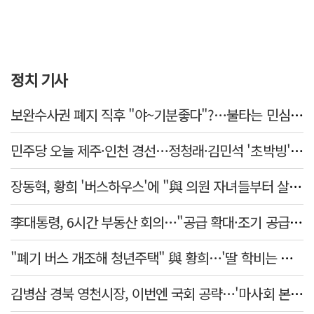
정치 기사
보완수사권 폐지 직후 "야~기분좋다"?…불타는 민심에 기름, 민주당 '말말말'[금주의 정치舌전]
민주당 오늘 제주·인천 경선…정청래·김민석 '초박빙' 승부
장동혁, 황희 '버스하우스'에 "與 의원 자녀들부터 살아보면 어떨까?"
李대통령, 6시간 부동산 회의…"공급 확대·조기 공급 과감히 실천"
"폐기 버스 개조해 청년주택" 與 황희…'딸 학비는 年 4200만원'
김병삼 경북 영천시장, 이번엔 국회 공략…'마사회 본사 이전·광역교통망 확충' 요청