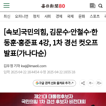
최신
오피니언
정치
사회
경제
국제
문화
스포츠
[속보]국민의힘, 김문수·안철수·한
동훈·홍준표 4강, 1차 경선 컷오프
발표(가나다순)
김우정 기자
kwj@imaeil.com
입력 2025-04-22 18:44:54 수정 2025-04-22 18:55:18
구글 검색 선호 출처로 추가