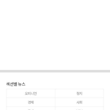
섹션별 뉴스
오피니언
정치
경제
사회