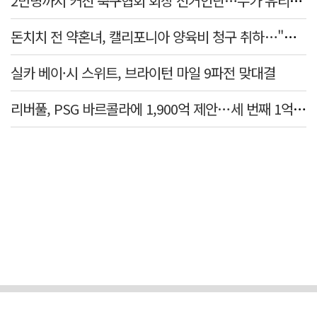
2만명까지 커진 축구협회 회장 선거인단…누가 유리할까
돈치치 전 약혼녀, 캘리포니아 양육비 청구 취하…"합의로 해결"
실카 베이·시 스위트, 브라이턴 마일 9파전 맞대결
리버풀, PSG 바르콜라에 1,900억 제안…세 번째 1억 파운드 영입 추진