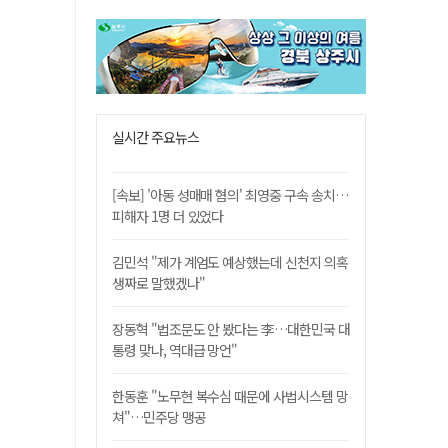
실시간 주요뉴스
[속보] '아동 성매매 혐의' 최영중 구속 송치…
피해자 1명 더 있었다
김민석 "제가 계엄도 예상했는데 신천지 의혹
생짜로 말했겠나"
장동혁 "법조문도 안 봤다는 李…대한민국 대
통령 맞나, 역대급 망언"
한동훈 "노무현 복수심 때문에 사법시스템 망
쳐"…민주당 맹공