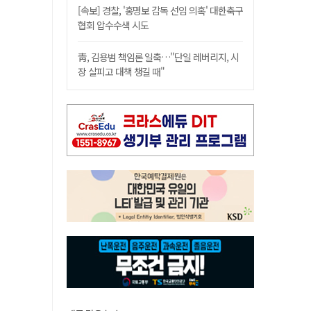
[속보] 경찰, '홍명보 감독 선임 의혹' 대한축구
협회 압수수색 시도
靑, 김용범 책임론 일축…"단일 레버리지, 시
장 살피고 대책 챙길 때"