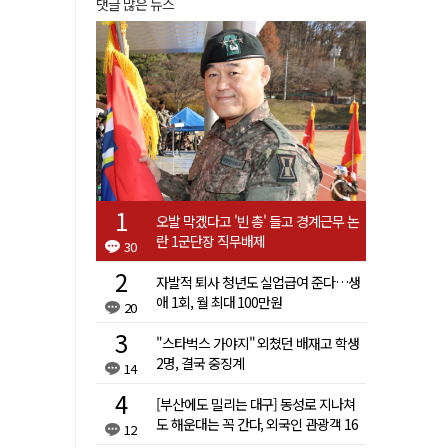
댓글 많은 뉴스
오발 막겠다고 '빈 총' 들고 경계근무 논
란 1군단장 직무배제
30
자발적 퇴사 청년도 실업급여 준다…생
애 1회, 월 최대 100만원
20
"스타벅스 가야지" 외쳤던 배재고 학생
2명, 결국 중징계
14
[부산에도 밀리는 대구] 동성로 지나쳐
도 해운대는 꼭 간다, 외국인 관광객 16
12
배 차이