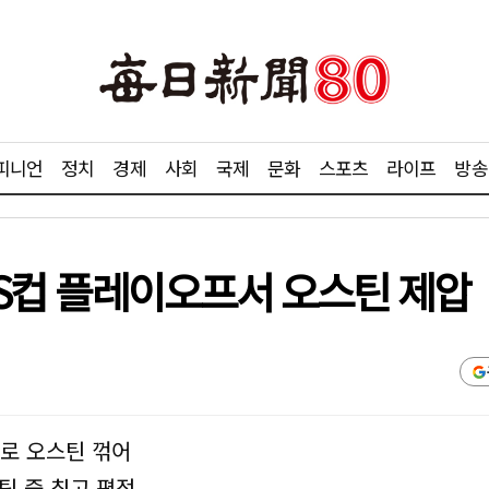
피니언
정치
경제
사회
국제
문화
스포츠
라이프
방송
MLS컵 플레이오프서 오스틴 제압
1로 오스틴 꺾어
팀 중 최고 평점