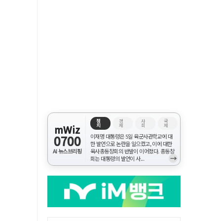
정
경
사
국
치
제
회
제
mWiz
0700
이재명 대통령은 5일 육군사관학교에 대
한 발언으로 논란을 일으켰고, 이에 대한
AI 뉴스브리핑
육사총동창회의 반발이 이어졌다. 총동창
→
회는 대통령의 발언이 사...