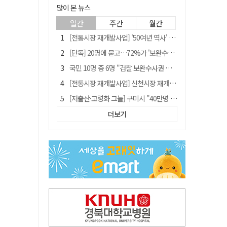
많이 본 뉴스
일간
주간
월간
[전통시장 재개발사업] '50여년 역사' 수성시장 자리에 25층 주상복합 들어선다
[단독] 20명에 묻고…72%가 '보완수사권 폐지'?
국민 10명 중 6명 "검찰 보완수사권 필요"…민주당 지지층도 53.8%
[전통시장 재개발사업] 신천시장 재개발, 준공 후에도 소송전
[저출산·고령화 그늘] 구미시 "40만명 사수" 고령군 "3만명대 회복"
안동-사가에, "50년 우정 넘어 미래 50년 함께 연다"
더보기
李대통령 "육사 출신이 또 쿠데타 할 수도"…육사 총동창회 "정치적 보복"
"오를까, 내릴까" 목표가 깎인 삼전·닉스…AMD 이어 샌디스크에 쏠린 눈
[인사]경상북도
'부산 돌려차기' 피해자, 서범수 "돌려차기 하죠" 실언 사과 수용