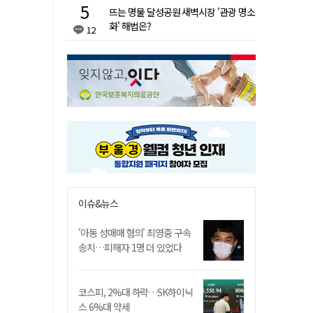
뜨는 명물 달성공원 새벽시장 '관광 명소
화' 해법은?
12
이슈&뉴스
'아동 성매매 혐의' 최영중 구속
송치…피해자 1명 더 있었다
코스피, 2%대 하락…SK하이닉
스 6%대 약세