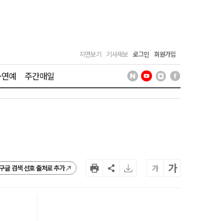
지면보기
기사제보
로그인
회원가입
·연예
주간매일
가
가
구글 검색 선호 출처로 추가