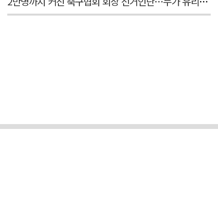
2만명까지 커진 축구협회 회장 선거인단…누가 유리할까