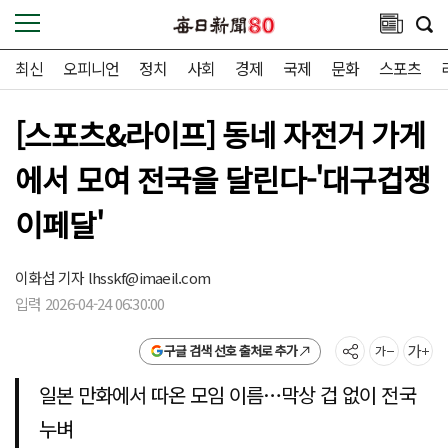
최신
오피니언
정치
사회
경제
국제
문화
스포츠
[스포츠&라이프] 동네 자전거 가게
에서 모여 전국을 달린다-'대구겁쟁
이페달'
이화섭 기자
lhsskf@imaeil.com
입력 2026-04-24 06:30:00
구글 검색 선호 출처로 추가
일본 만화에서 따온 모임 이름…막상 겁 없이 전국
누벼