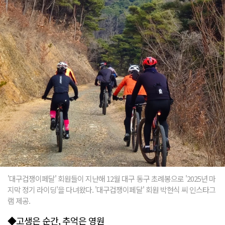
'대구겁쟁이페달' 회원들이 지난해 12월 대구 동구 초례봉으로 '2025년 마
지막 정기 라이딩'을 다녀왔다. '대구겁쟁이페달' 회원 박현식 씨 인스타그
램 제공.
◆고생은 순간, 추억은 영원