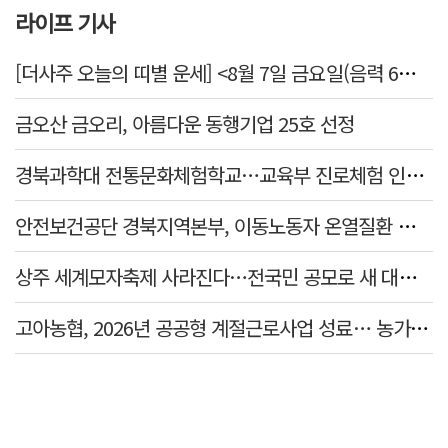
라이프 기사
[더사주 오늘의 띠별 운세] <8월 7일 금요일(음력 6월25일)>
금오산 금오리, 아름다운 동행기업 25호 선정
경북과학대 전통문화체험학교…교육부 진로체험 인증기관 선정
안전보건공단 경북지역본부, 이동노동자 온열질환 예방 캠페인
상주 세계모자축제 사라진다…전국민 공모로 새 대표축제 발굴 나서
고아농협, 2026년 공공형 계절근로사업 성료… 농가 일손 부족 해소 '효자'