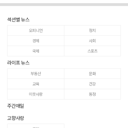
섹션별 뉴스
오피니언
정치
경제
사회
국제
스포츠
라이프 뉴스
부동산
문화
교육
건강
이웃사랑
동정
주간매일
고향사랑