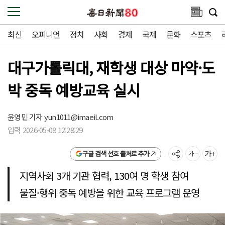
최신
오피니언
정치
사회
경제
국제
문화
스포츠
대구가톨릭대, 재학생 대상 마약·도
박 중독 예방교육 실시
윤영민 기자
yun1011@imaeil.com
입력 2026-05-08 12:28:29
구글 검색 선호 출처로 추가
지역사회 3개 기관 협력, 130여 명 학생 참여
물질·행위 중독 예방을 위한 교육 프로그램 운영