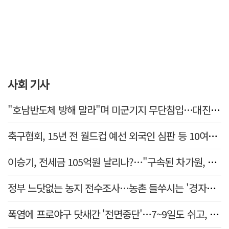
사회 기사
"호남반도체 방해 말라"며 미군기지 무단침입…대진연 회원 3명 '구속'
축구협회, 15년 전 월드컵 예선 외국인 심판 등 10여명에 '성 접대'
이승기, 전세금 105억원 날리나?…"구속된 차가원, 형사 범죄 영역"
정부 느닷없는 농지 전수조사…농촌 들쑤시는 '경자유전'의 칼날
폭염에 프로야구 닷새간 '전면중단'…7~9일도 쉬고, 11일 재개