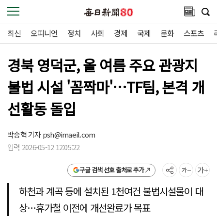
최신
오피니언
정치
사회
경제
국제
문화
스포츠
경북 영덕군, 올 여름 주요 관광지
불법 시설 '꼼짝마'…TF팀, 본격 개
선활동 돌입
박승혁 기자
psh@imaeil.com
입력 2026-05-12 12:05:22
구글 검색 선호 출처로 추가
하천과 계곡 등에 설치된 1천여건 불법시설물이 대
상…휴가철 이전에 개선완료가 목표