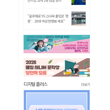
린이집 교사 2명 검찰 송치
"골프채로 YG 신사옥 출입문 '쾅
쾅'…20대 여성 현행범 체포"
디지털 플러스
더보기