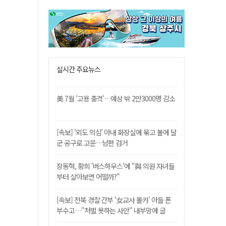
실시간 주요뉴스
美 7월 '고용 충격'…예상 밖 2만3000명 감소
[속보] '외도 의심' 아내 화장실에 묶고 불에 달
군 공구로 고문…남편 검거
장동혁, 황희 '버스하우스'에 "與 의원 자녀들
부터 살아보면 어떨까?"
[속보] 전북 경찰 간부 '女교사 몰카' 아들 폰
부수고…"처벌 못하는 사안" 내부망에 글