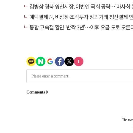
김병삼 경북 영천시장, 이번엔 국회 공략…'마사회 본사 이전·광역교통망 확충
예탁결제원, 비상장·조각투자 장외거래 청산결제 인프라 구축 착수…연
통합 고속철 할인 '반짝 3년'…이후 요금 도로 오른