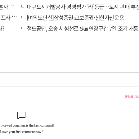
' 요청
대구도시개발공사 경영평가 '라'등급…토지 판매 부진에 1년 만에 두 단계 
내 가동
[여의도단신]삼성증권·교보증권·신한자산운용
다?
철도공단, 오송 시험선로 5㎞ 연장구간 7일 조기 개통…LA 메트로 사업