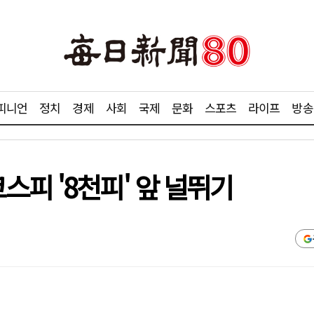
피니언
정치
경제
사회
국제
문화
스포츠
라이프
방송
피 '8천피' 앞 널뛰기