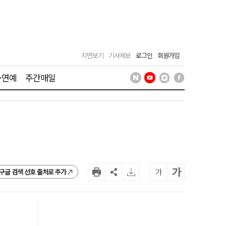
지면보기
기사제보
로그인
회원가입
·연예
주간매일
가
가
구글 검색 선호 출처로 추가