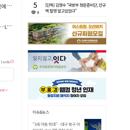
[단독] 김영수 "국방부 청문준비단, 안규
'뚝'
백 탈영 알고있었다"
9
 지원
이슈&뉴스
"3세 아동 학대"…대구 북구 어