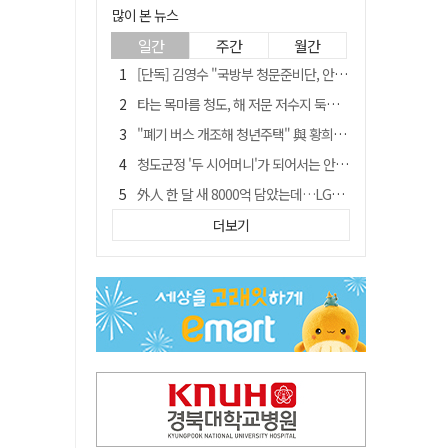
많이 본 뉴스
일간
주간
월간
[단독] 김영수 "국방부 청문준비단, 안규백 탈영 알고있었다"
타는 목마름 청도, 해 저문 저수지 둑에 군수가 서 있었다
"폐기 버스 개조해 청년주택" 與 황희…'딸 학비는 年 4200만원'
청도군정 '두 시어머니'가 되어서는 안된다
外人 한 달 새 8000억 담았는데…LG이노텍 목표주가는 왜 엇갈릴까
임시휴업 들어갔던 홈플러스 영주점, 7일 영업 재개…지하 1층만 운영
더보기
신세계사이먼, 대구 아울렛 토지매매 계약 체결… 사업 본궤도
SK하이닉스, 주당 375원 분기 배당 공시…"3분기 중 주주환원 방안 확정"
이의준 전 경북도 새마을봉사과장, 제28대 울릉군 부군수 취임
"상법개정해도 주주가 '봉'"…하이닉스 솔리다임 상장설에 술렁[개미와글와글]