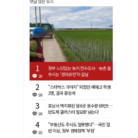
댓글 많은 뉴스
정부 느닷없는 농지 전수조사…농촌 들
쑤시는 '경자유전'의 칼날
28
"스타벅스 가야지" 외쳤던 배재고 학생
2명, 결국 중징계
18
호남서 백지화된 댐 6곳 용수량 69만t…
반도체 클러스터 필요량 넘는다
16
"부동산도 주식도 잘못했다"…국민 절
반 이상, 정부 경제정책 '부정'
10