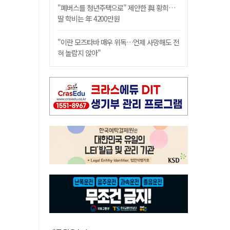
"폐버스를 청년주택으로" 제안한 與 황희…
딸 학비는 年 4200만원
"이란 모즈타바 매우 위독…언제 사망해도 전
혀 놀랍지 않아"