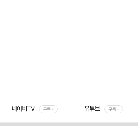
네이버TV
유튜브
구독 +
구독 +