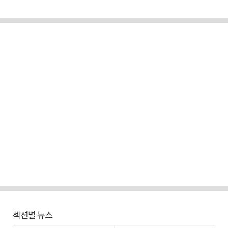
섹션별 뉴스