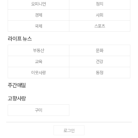
오피니언
정치
경제
사회
국제
스포츠
라이프 뉴스
부동산
문화
교육
건강
이웃사랑
동정
주간매일
고향사랑
구미
로그인