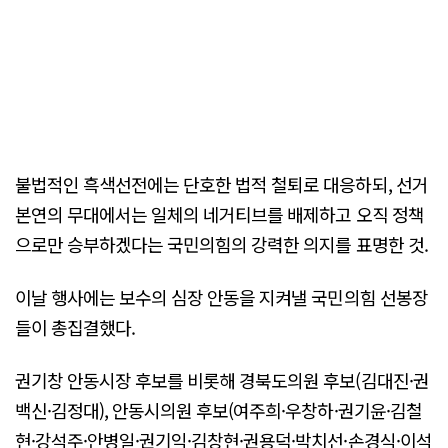
불법적인 흑색선전에는 단호한 법적 철퇴로 대응하되, 선거
본연의 무대에서는 일체의 네거티브를 배제하고 오직 정책
으로만 승부하겠다는 국민의힘의 강력한 의지를 표명한 것.
이날 행사에는 보수의 심장 안동을 지켜낼 국민의힘 선봉장
들이 총집결했다.
권기창 안동시장 후보를 비롯해 경북도의원 후보(김대진·권
백신·김정대), 안동시의원 후보(여주희·우창하·권기윤·김철
현·강석주·안병일·권기익·김창현·권용덕·박치선·손경식·이석