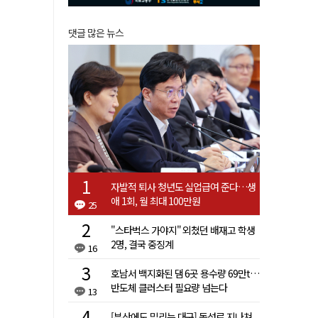
댓글 많은 뉴스
자발적 퇴사 청년도 실업급여 준다…생
애 1회, 월 최대 100만원
25
"스타벅스 가야지" 외쳤던 배재고 학생
2명, 결국 중징계
16
호남서 백지화된 댐 6곳 용수량 69만t…
반도체 클러스터 필요량 넘는다
13
[부산에도 밀리는 대구] 동성로 지나쳐