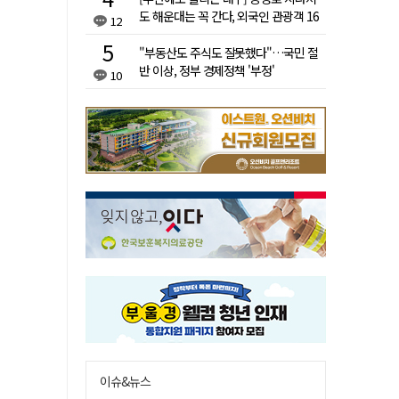
도 해운대는 꼭 간다, 외국인 관광객 16
12
배 차이
"부동산도 주식도 잘못했다"…국민 절
반 이상, 정부 경제정책 '부정'
10
이슈&뉴스