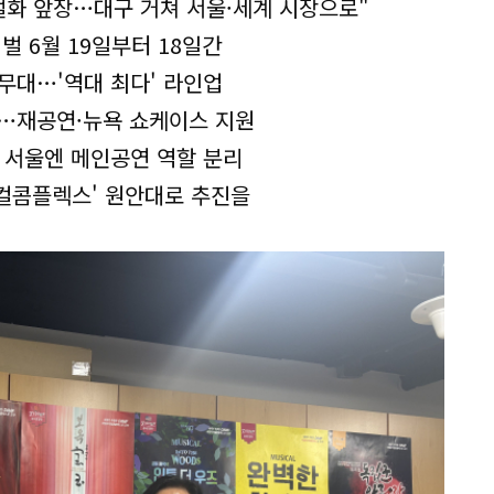
벌화 앞장…대구 거쳐 서울·세계 시장으로"
 6월 19일부터 18일간
 무대…'역대 최다' 라인업
어…재공연·뉴욕 쇼케이스 지원
 서울엔 메인공연 역할 분리
지컬콤플렉스' 원안대로 추진을