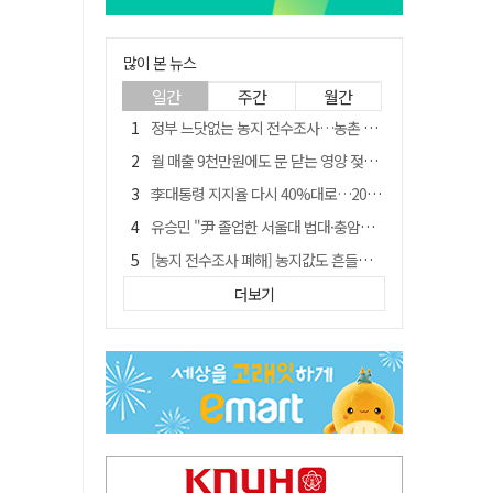
많이 본 뉴스
일간
주간
월간
정부 느닷없는 농지 전수조사…농촌 들쑤시는 '경자유전'의 칼날
월 매출 9천만원에도 문 닫는 영양 젖소농장… "일할 사람이 없어"
李대통령 지지율 다시 40%대로…20대는 18.8%p 급락
유승민 "尹 졸업한 서울대 법대·충암고도 없애야"…李 육사 통합 직격
[농지 전수조사 폐해] 농지값도 흔들리나…"도지 막히면 헐값 매물 나올 수도"
지역활성화 펀드 9호…포항 AI 데이터센터에 6천억 투입
더보기
국민 51.9% "李 대통령 재판 재개 필요하다"
경북 영천시, 9월부터 11월까지 반값 여행 혜택 제공
아쉬운 태클
'솔리다임 IPO 추진설' SK하이닉스, 주가 9% 급락