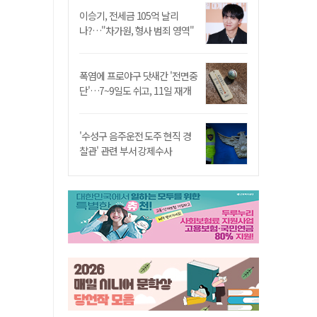
이승기, 전세금 105억 날리
나?…"차가원, 형사 범죄 영역"
폭염에 프로야구 닷새간 '전면중
단'…7~9일도 쉬고, 11일 재개
'수성구 음주운전 도주 현직 경
찰관' 관련 부서 강제수사