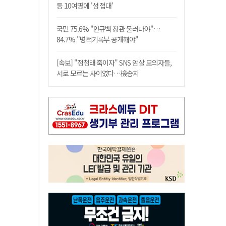
등 10여명에 '성 접대'
국민 75.6% "안규백 장관 물러나야"…
84.7% "병적기록부 공개해야"
[속보] "정청래 죽이자" SNS 암살 모의자들,
서로 모르는 사이였다…檢송치