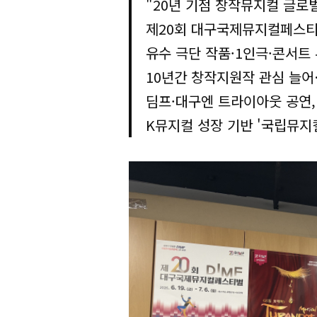
"20년 기점 창작뮤지컬 글로
제20회 대구국제뮤지컬페스티벌
유수 극단 작품·1인극·콘서트
10년간 창작지원작 관심 늘
딤프·대구엔 트라이아웃 공연,
K뮤지컬 성장 기반 '국립뮤