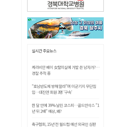
실시간 주요뉴스
케리비안 베이 女탈의실에 가발 쓴 남자가?…
경찰 추적 중
"호남반도체 방해 말라"며 미군기지 무단침
입…대진연 회원 3명 '구속'
한 달 만에 39% 날린 코스피…골드만삭스 "1
년 뒤 2배" 예상, 왜?
축구협회, 15년 전 월드컵 예선 외국인 심판