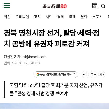
최신
오피니언
정치
사회
경제
국제
문화
스포츠
경북 영천시장 선거, 탈당·세력·정
치 공방에 유권자 피로감 커져
강선일 기자
ksi@imaeil.com
입력 2026-05-19 16:07:52
구글 검색 선호 출처로 추가
국힘 당원 552명 탈당 후 최기문 지지 선언, 유권자
들 "민생·경제 해법 경쟁 보여야"