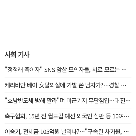
사회 기사
"정청래 죽이자" SNS 암살 모의자들, 서로 모르는 사이였다…檢송치
케리비안 베이 女탈의실에 가발 쓴 남자가?…경찰 추적 중
"호남반도체 방해 말라"며 미군기지 무단침입…대진연 회원 3명 '구속'
축구협회, 15년 전 월드컵 예선 외국인 심판 등 10여명에 '성 접대'
이승기, 전세금 105억원 날리나?…"구속된 차가원, 형사 범죄 영역"