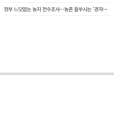
정부 느닷없는 농지 전수조사…농촌 들쑤시는 '경자유전'의 칼날