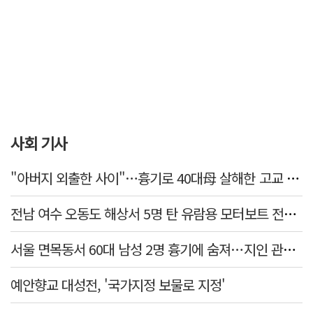
사회 기사
"아버지 외출한 사이"…흉기로 40대母 살해한 고교 자퇴생, 구속 기로에
전남 여수 오동도 해상서 5명 탄 유람용 모터보트 전복…2명 숨져
서울 면목동서 60대 남성 2명 흉기에 숨져…지인 관계로 추정
예안향교 대성전, '국가지정 보물로 지정'