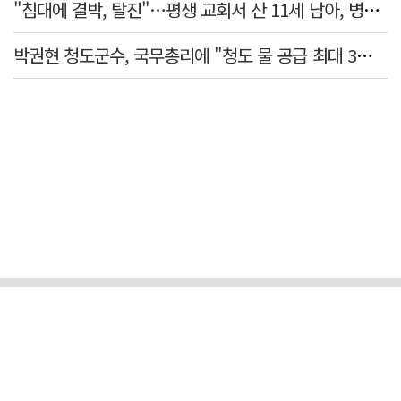
"침대에 결박, 탈진"…평생 교회서 산 11세 남아, 병원 이송 끝 숨져
박권현 청도군수, 국무총리에 "청도 물 공급 최대 3만t 늘려달라"