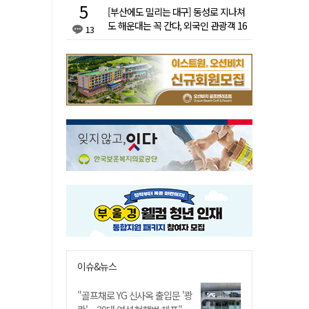
[부산에도 밀리는 대구] 동성로 지나쳐
도 해운대는 꼭 간다, 외국인 관광객 16
13
배 차이
이슈&뉴스
"골프채로 YG 신사옥 출입문 '쾅