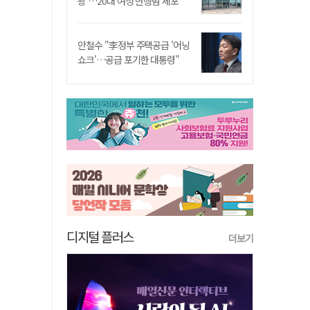
쾅'…20대 여성 현행범 체포"
안철수 "李정부 주택공급 '어닝
쇼크'…공급 포기한 대통령"
디지털 플러스
더보기