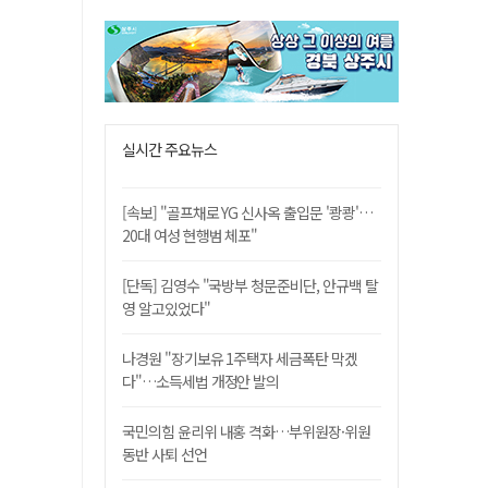
실시간 주요뉴스
[속보] "골프채로 YG 신사옥 출입문 '쾅쾅'…
20대 여성 현행범 체포"
[단독] 김영수 "국방부 청문준비단, 안규백 탈
영 알고있었다"
나경원 "장기보유 1주택자 세금폭탄 막겠
다"…소득세법 개정안 발의
국민의힘 윤리위 내홍 격화…부위원장·위원
동반 사퇴 선언