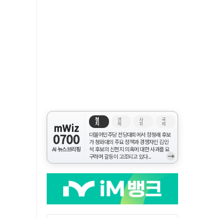
정
경
사
국
치
제
회
제
mWiz
0700
더불어민주당 전당대회에서 정청래 후보
가 청와대의 주요 정책과 경쟁자인 김민
AI 뉴스브리핑
석 후보의 신천지 의혹에 대한 사과를 요
→
구하며 갈등이 고조되고 있다...