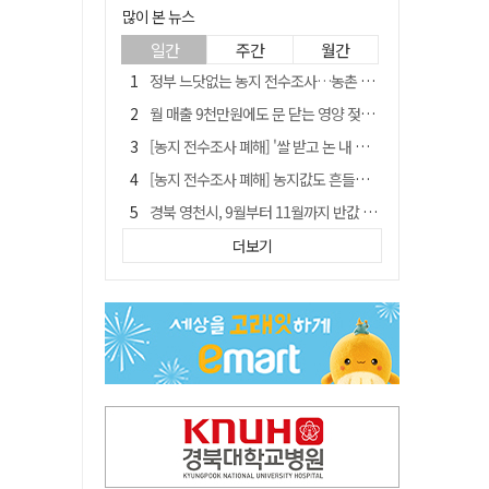
많이 본 뉴스
일간
주간
월간
정부 느닷없는 농지 전수조사…농촌 들쑤시는 '경자유전'의 칼날
월 매출 9천만원에도 문 닫는 영양 젖소농장… "일할 사람이 없어"
[농지 전수조사 폐해] '쌀 받고 논 내 준' 도지농 이제 어쩌나?
[농지 전수조사 폐해] 농지값도 흔들리나…"도지 막히면 헐값 매물 나올 수도"
경북 영천시, 9월부터 11월까지 반값 여행 혜택 제공
'솔리다임 IPO 추진설' SK하이닉스, 주가 9% 급락
더보기
국민 51.9% "李 대통령 재판 재개 필요하다"
[농지 전수조사 폐해] 실경작농·청년농 부담도 커진다
TK신공항 참여 주저한 LH, 광주군공항 사업에는 앞장
아쉬운 태클