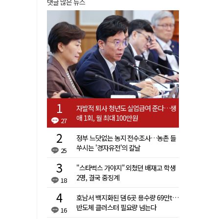
댓글 많은 뉴스
자발적 퇴사 청년도 실업급여 준다…생
애 1회, 월 최대 100만원
27
정부 느닷없는 농지 전수조사…농촌 들
쑤시는 '경자유전'의 칼날
25
"스타벅스 가야지" 외쳤던 배재고 학생
2명, 결국 중징계
18
호남서 백지화된 댐 6곳 용수량 69만t…
반도체 클러스터 필요량 넘는다
16