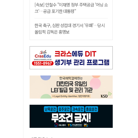
[속보] 안철수 "이재명 정부 주택공급 '어닝 쇼
크'…공급 포기한 대통령"
한국 축구, 심판 성접대 경기서 '무패'…당시
올림픽 감독은 홍명보