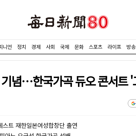
피니언
정치
경제
사회
국제
문화
스포츠
라이프
방송
주년 기념…한국가곡 듀오 콘서트 '
게스트 재한일본여성합창단 출연
·피아노 오금선 한국가곡 선봬