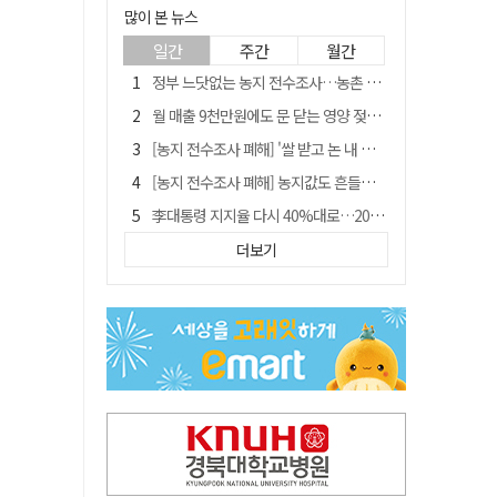
많이 본 뉴스
일간
주간
월간
정부 느닷없는 농지 전수조사…농촌 들쑤시는 '경자유전'의 칼날
월 매출 9천만원에도 문 닫는 영양 젖소농장… "일할 사람이 없어"
[농지 전수조사 폐해] '쌀 받고 논 내 준' 도지농 이제 어쩌나?
[농지 전수조사 폐해] 농지값도 흔들리나…"도지 막히면 헐값 매물 나올 수도"
李대통령 지지율 다시 40%대로…20대는 18.8%p 급락
유승민 "尹 졸업한 서울대 법대·충암고도 없애야"…李 육사 통합 직격
더보기
경북 영천시, 9월부터 11월까지 반값 여행 혜택 제공
지역활성화 펀드 9호…포항 AI 데이터센터에 6천억 투입
국민 51.9% "李 대통령 재판 재개 필요하다"
'솔리다임 IPO 추진설' SK하이닉스, 주가 9% 급락