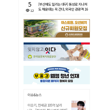
[부산에도 밀리는 대구] 동성로 지나쳐
도 해운대는 꼭 간다, 외국인 관광객 16
12
배 차이
이슈&뉴스
이승기, 전세금 105억 날리