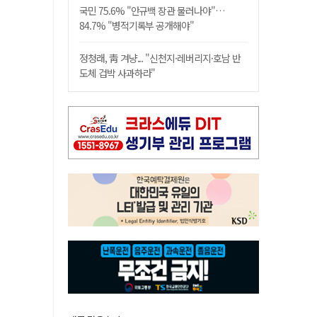
국민 75.6% "안규백 장관 물러나야"…
84.7% "병적기록부 공개해야"
정청래, 靑 겨냥... "신천지·레버리지·호남 반
도체 겁박 사과하라"