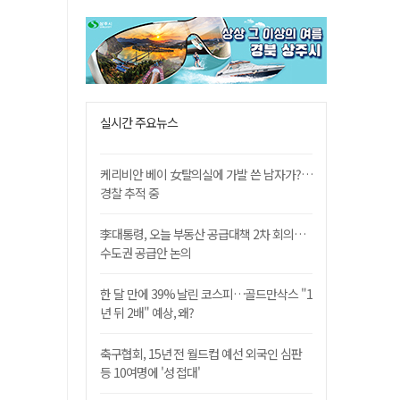
실시간 주요뉴스
케리비안 베이 女탈의실에 가발 쓴 남자가?…
경찰 추적 중
李대통령, 오늘 부동산 공급대책 2차 회의…
수도권 공급안 논의
한 달 만에 39% 날린 코스피…골드만삭스 "1
년 뒤 2배" 예상, 왜?
축구협회, 15년 전 월드컵 예선 외국인 심판
등 10여명에 '성 접대'