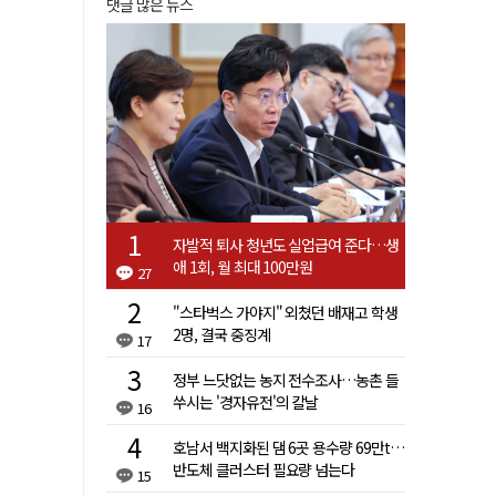
댓글 많은 뉴스
자발적 퇴사 청년도 실업급여 준다…생
애 1회, 월 최대 100만원
27
"스타벅스 가야지" 외쳤던 배재고 학생
2명, 결국 중징계
17
정부 느닷없는 농지 전수조사…농촌 들
쑤시는 '경자유전'의 칼날
16
호남서 백지화된 댐 6곳 용수량 69만t…
반도체 클러스터 필요량 넘는다
15