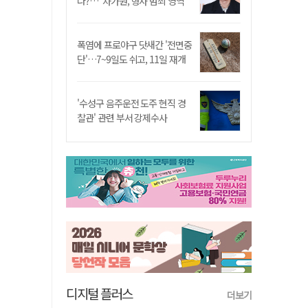
나?…"차가원, 형사 범죄 영역"
폭염에 프로야구 닷새간 '전면중
단'…7~9일도 쉬고, 11일 재개
'수성구 음주운전 도주 현직 경
찰관' 관련 부서 강제수사
디지털 플러스
더보기