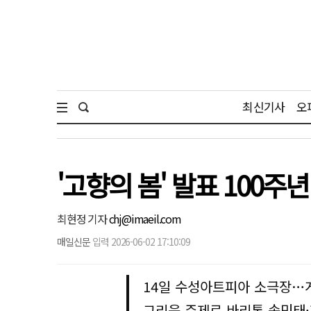
최신기사
오
'고향의 봄' 발표 100
최현정 기자
chj@imaeil.com
매일신문
입력 2026-06-02 17:10:09
14일 수성아트피아 소극장…
그리움 주제로 바리톤 송민태