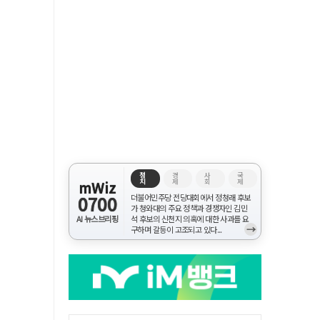
정
경
사
국
치
제
회
제
mWiz
0700
더불어민주당 전당대회에서 정청래 후보
가 청와대의 주요 정책과 경쟁자인 김민
AI 뉴스브리핑
석 후보의 신천지 의혹에 대한 사과를 요
→
구하며 갈등이 고조되고 있다...