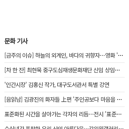
문화 기사
[금주의 이슈] 하늘의 외계인, 바다의 귀향자…영화 '호프'와 '오디세이'
[차 한 잔] 최현묵 중구도심재생문화재단 신임 상임이사 "서문시장·경상감영 등 지역 자원 활용…문화의 일상화"
'인간시장' 김홍신 작가, 대구도서관서 특별 강연
[음읽남] 김광진의 화자들 上편 '주인공보다 마음을 쓴 사람'
표준화된 시간을 살아가는 각자의 리듬…전시 '표준시차'
수십년간 포착한 우리 산의 아름다움…강위원갤러리 '팔공·지리展' 개최