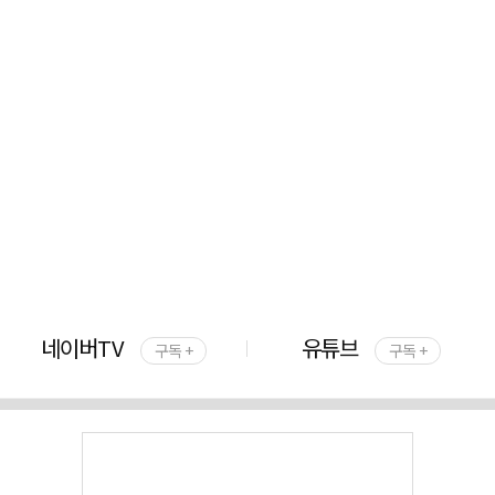
네이버TV
유튜브
구독 +
구독 +