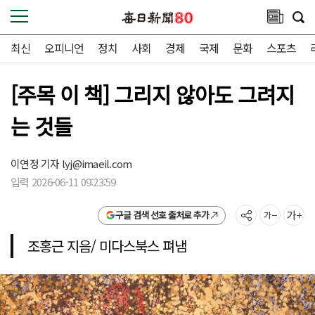
최신
오피니언
정치
사회
경제
국제
문화
스포츠
[주목 이 책] 그리지 않아도 그려지
는 것들
이연정 기자
lyj@imaeil.com
입력 2026-06-11 09:23:59
구글 검색 선호 출처로 추가
조홍근 지음/ 미다스북스 펴냄