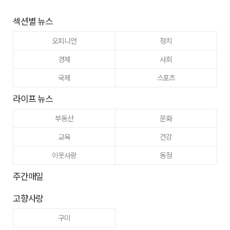
섹션별 뉴스
오피니언
정치
경제
사회
국제
스포츠
라이프 뉴스
부동산
문화
교육
건강
이웃사랑
동정
주간매일
고향사랑
구미