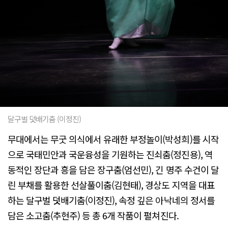
달구벌 덧배기춤 (이정진)
무대에서는 무굿 의식에서 유래한 부정놀이(박성희)를 시작
으로 국태민안과 국운융성을 기원하는 진쇠춤(정진용), 역
동적인 장단과 흥을 담은 장구춤(엄선민), 긴 명주 수건이 달
린 부채를 활용한 선살풀이춤(김현태), 경상도 지역을 대표
하는 달구벌 덧배기춤(이정진), 속정 깊은 아낙네의 정서를
담은 소고춤(추현주) 등 총 6개 작품이 펼쳐진다.