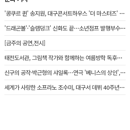
'콩쿠르 퀸' 송지원, 대구콘서트하우스 '더 마스터즈' 무대 오른다
'드래곤볼'·'슬램덩크' 신화도 끝…소년점프 발행부수 100만부 붕괴
[금주의 공연,전시]
태전도서관, 그림책 작가와 함께하는 여름방학 독후체험 운영
신구의 공작·박근형의 샤일록…연극 '베니스의 상인', 28·29일 대구 공연
세계가 사랑한 소프라노 조수미, 대구서 데뷔 40주년 기념 무대