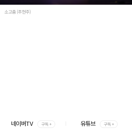
소고춤 (추현주)
네이버TV
유튜브
구독 +
구독 +