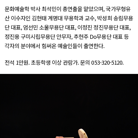
문화예술학 박사 최석민이 총연출을 맡았으며, 국가무형유
산 이수자인 김현태 계명대 무용학과 교수, 박성희 송림무용
단 대표, 엄선민 소울무용단 대표, 이정진 정진무용단 대표,
정진용 구미시립무용단 안무자, 추현주 Do무용단 대표 등
각자의 분야에서 힘써온 예술인들이 출연한다.
전석 1만원. 초등학생 이상 관람가. 문의 053-320-5120.