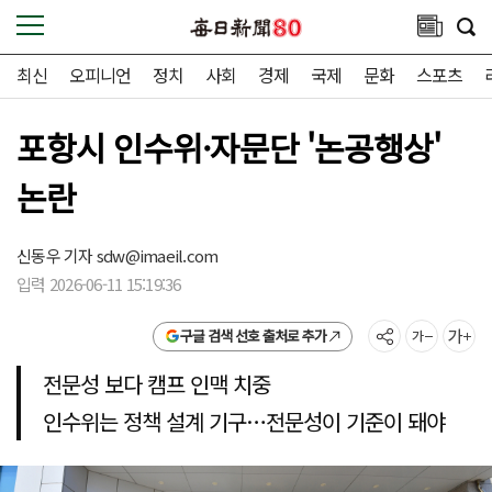
최신
오피니언
정치
사회
경제
국제
문화
스포츠
포항시 인수위·자문단 '논공행상'
논란
신동우 기자
sdw@imaeil.com
입력 2026-06-11 15:19:36
구글 검색 선호 출처로 추가
전문성 보다 캠프 인맥 치중
인수위는 정책 설계 기구…전문성이 기준이 돼야