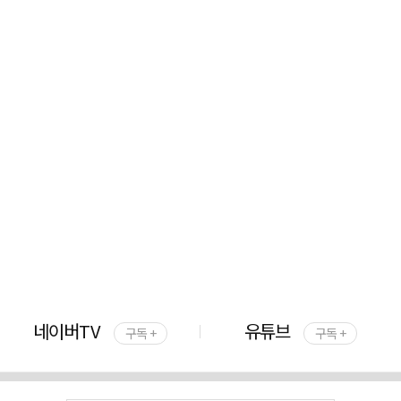
네이버TV
유튜브
구독 +
구독 +