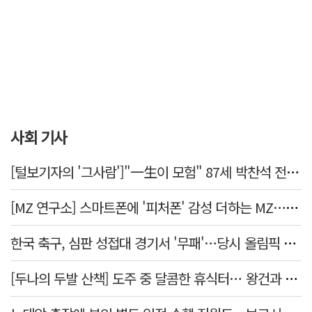
사회 기사
[털보기자의 '그사람']"一生이 모험" 87세 박찬석 전 경북대 총장
[MZ 연구소] 스마트폰에 '피처폰' 감성 더하는 MZ… 히퍼와 줄이어폰
한국 축구, 심판 성접대 경기서 '무패'…당시 올림픽 감독은 홍명보
[두나의 두발 산책] 도주 중 달콤한 휴식터… 왕건과 지명 산책