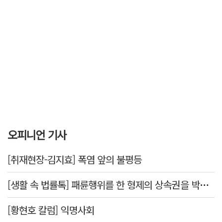
오피니언 기사
[취재현장-김지효] 폭염 앞의 불평등
[생활 속 법률톡] 패륜행위를 한 형제의 상속권을 박탈시킬 수 있을까요
[황현호 칼럼] 익명사회