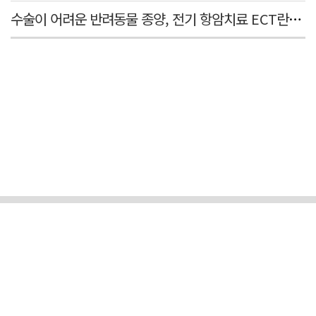
수술이 어려운 반려동물 종양, 전기 항암치료 ECT란? [반려동물 건강톡톡]