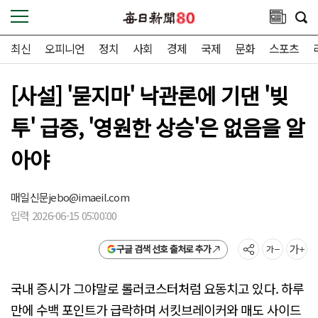
최신
오피니언
정치
사회
경제
국제
문화
스포츠
[사설] '묻지마' 낙관론에 기댄 '빚
투' 급증, '영원한 상승'은 없음을 알
아야
매일신문
jebo@imaeil.com
입력 2026-06-15 05:00:00
구글 검색 선호 출처로 추가
국내 증시가 그야말로 롤러코스터처럼 요동치고 있다. 하루
만에 수백 포인트가 급락하며 서킷브레이커와 매도 사이드