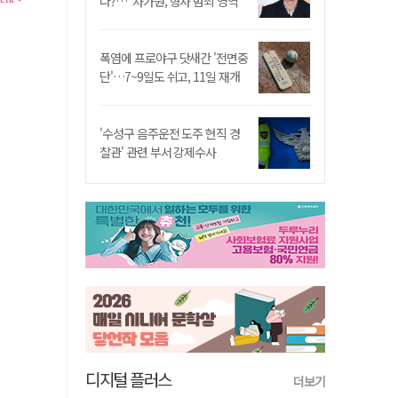
나?…"차가원, 형사 범죄 영역"
폭염에 프로야구 닷새간 '전면중
단'…7~9일도 쉬고, 11일 재개
'수성구 음주운전 도주 현직 경
찰관' 관련 부서 강제수사
디지털 플러스
더보기