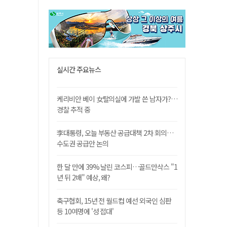
실시간 주요뉴스
케리비안 베이 女탈의실에 가발 쓴 남자가?…
경찰 추적 중
李대통령, 오늘 부동산 공급대책 2차 회의…
수도권 공급안 논의
한 달 만에 39% 날린 코스피…골드만삭스 "1
년 뒤 2배" 예상, 왜?
축구협회, 15년 전 월드컵 예선 외국인 심판
등 10여명에 '성 접대'