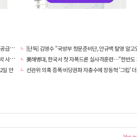
 논의
[단독] 김영수 "국방부 청문준비단, 안규백 탈영 알고있
과하라"
美해병대, 한국서 첫 자폭드론 실사격훈련…"한반도 지형 학
2일 만
선관위 의혹 증폭·비당권파 자충수에 장동혁 '그립' 더 강해