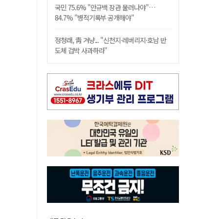
국민 75.6% "안규백 장관 물러나야"…
84.7% "병적기록부 공개해야"
정청래, 靑 겨냥... "신천지·레버리지·호남 반
도체 겁박 사과하라"