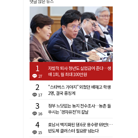
댓글 많은 뉴스
자발적 퇴사 청년도 실업급여 준다…생
애 1회, 월 최대 100만원
27
"스타벅스 가야지" 외쳤던 배재고 학생
2명, 결국 중징계
17
정부 느닷없는 농지 전수조사…농촌 들
쑤시는 '경자유전'의 칼날
16
호남서 백지화된 댐 6곳 용수량 69만t…
반도체 클러스터 필요량 넘는다
15