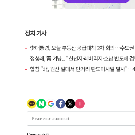
정치 기사
李대통령, 오늘 부동산 공급대책 2차 회의…수도권 공급안
정청래, 靑 겨냥... "신천지·레버리지·호남 반도체 겁박 사
합참 "北, 원산 일대서 단거리 탄도미사일 발사"…4