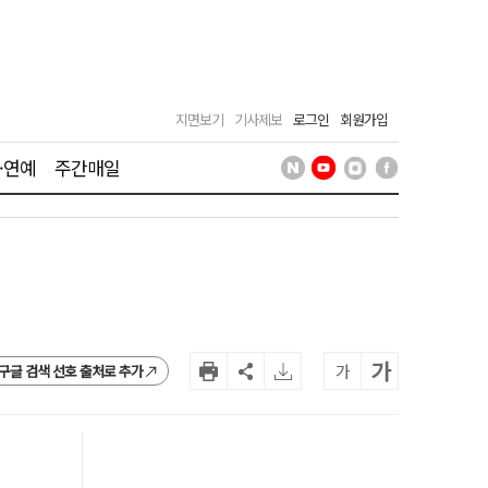
지면보기
기사제보
로그인
회원가입
·연예
주간매일
가
가
구글 검색 선호 출처로 추가