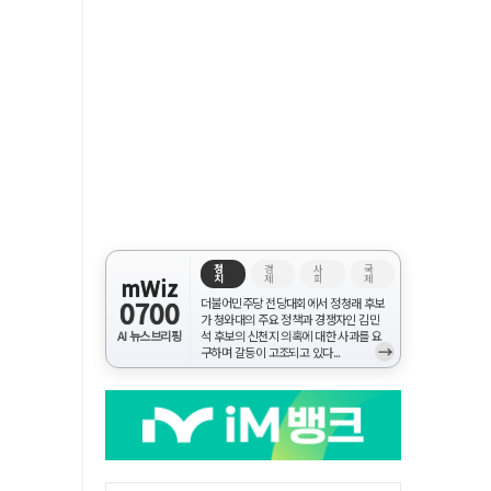
정
경
사
국
치
제
회
제
mWiz
0700
더불어민주당 전당대회에서 정청래 후보
가 청와대의 주요 정책과 경쟁자인 김민
AI 뉴스브리핑
석 후보의 신천지 의혹에 대한 사과를 요
→
구하며 갈등이 고조되고 있다...