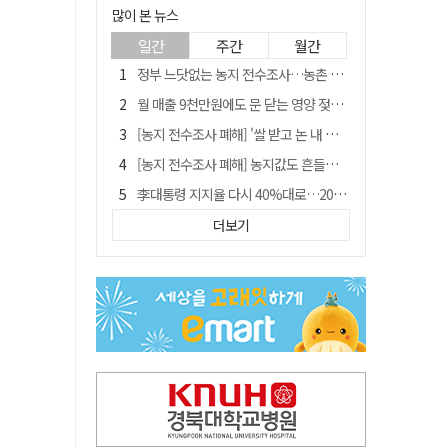
많이 본 뉴스
일간
주간
월간
정부 느닷없는 농지 전수조사…농촌 들쑤시는 '경자유전'의 칼날
월 매출 9천만원에도 문 닫는 영양 젖소농장… "일할 사람이 없어"
[농지 전수조사 폐해] '쌀 받고 논 내 준' 도지농 이제 어쩌나?
[농지 전수조사 폐해] 농지값도 흔들리나…"도지 막히면 헐값 매물 나올 수도"
李대통령 지지율 다시 40%대로…20대는 18.8%p 급락
유승민 "尹 졸업한 서울대 법대·충암고도 없애야"…李 육사 통합 직격
더보기
경북 영천시, 9월부터 11월까지 반값 여행 혜택 제공
지역활성화 펀드 9호…포항 AI 데이터센터에 6천억 투입
국민 51.9% "李 대통령 재판 재개 필요하다"
'솔리다임 IPO 추진설' SK하이닉스, 주가 9% 급락