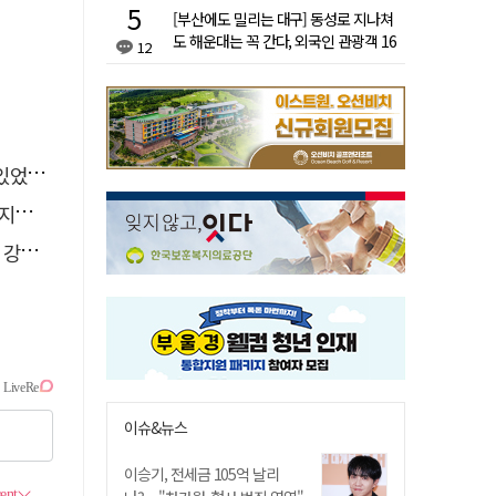
[부산에도 밀리는 대구] 동성로 지나쳐
도 해운대는 꼭 간다, 외국인 관광객 16
12
배 차이
었다"
습"
졌다
이슈&뉴스
이승기, 전세금 105억 날리