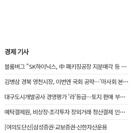
경제 기사
블룸버그 "SK하이닉스, 中 패키징공장 지분매각 등 검토"
김병삼 경북 영천시장, 이번엔 국회 공략…'마사회 본사 이전·광역교통망 확충' 요청
대구도시개발공사 경영평가 '라'등급…토지 판매 부진에 1년 만에 두 단계 '뚝'
예탁결제원, 비상장·조각투자 장외거래 청산결제 인프라 구축 착수…연내 가동
[여의도단신]삼성증권·교보증권·신한자산운용