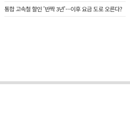
통합 고속철 할인 '반짝 3년'…이후 요금 도로 오른다?