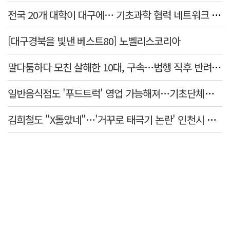
전국 20개 대학이 대구에… 기초과학 협력 네트워크 출범하다
[대구경북을 빛낸 베스트80] 노벨리스코리아
말다툼하다 모친 살해한 10대, 구속…범행 직후 반려견도 죽여
일반음식점도 '푸드트럭' 영업 가능해져…기초단체별 조례 개정 움직임
김희철도 "X돌았네"…'거꾸로 태극기 논란' 인천시 현수막, 이틀 만에 철거