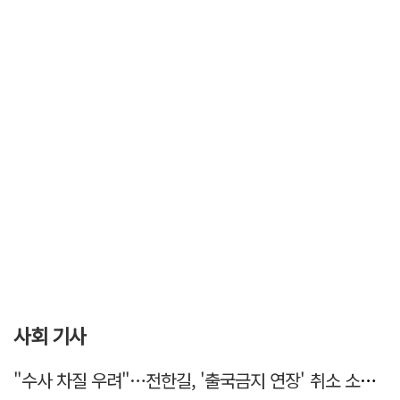
사회 기사
"수사 차질 우려"…전한길, '출국금지 연장' 취소 소송 패소