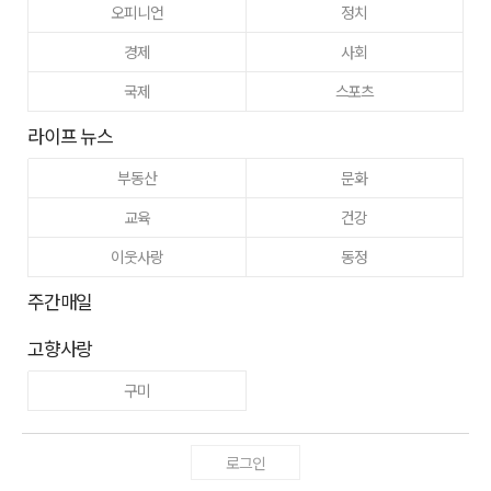
오피니언
정치
경제
사회
국제
스포츠
라이프 뉴스
부동산
문화
교육
건강
이웃사랑
동정
주간매일
고향사랑
구미
로그인