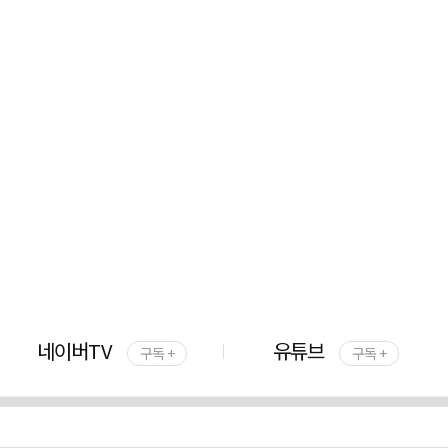
네이버TV
유튜브
구독 +
구독 +