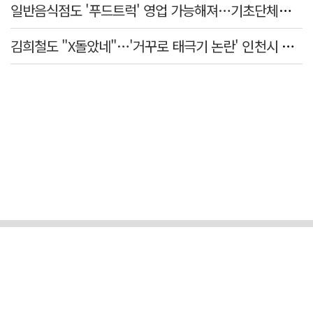
일반음식점도 '푸드트럭' 영업 가능해져…기초단체별 조례 개정 움직임
김희철도 "X돌았네"…'거꾸로 태극기 논란' 인천시 현수막, 이틀 만에 철거