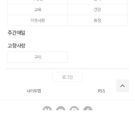
교육
건강
이웃사랑
동정
주간매일
고향사랑
구미
로그인
사이트맵
RSS
Copyright ⓒ
매일신문사
All right reserved