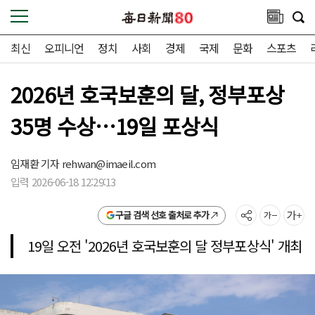
최신
오피니언
정치
사회
경제
국제
문화
스포츠
2026년 호국보훈의 달, 정부포상
35명 수상…19일 포상식
임재환 기자
rehwan@imaeil.com
입력 2026-06-18 12:29:13
구글 검색 선호 출처로 추가
19일 오전 '2026년 호국보훈의 달 정부포상식' 개최