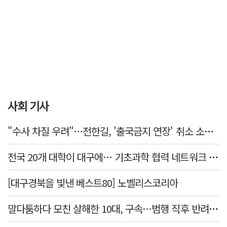
사회 기사
"수사 차질 우려"…전한길, '출국금지 연장' 취소 소송 패소
전국 20개 대학이 대구에… 기초과학 협력 네트워크 출범하다
[대구경북을 빛낸 베스트80] 노벨리스코리아
말다툼하다 모친 살해한 10대, 구속…범행 직후 반려견도 죽여