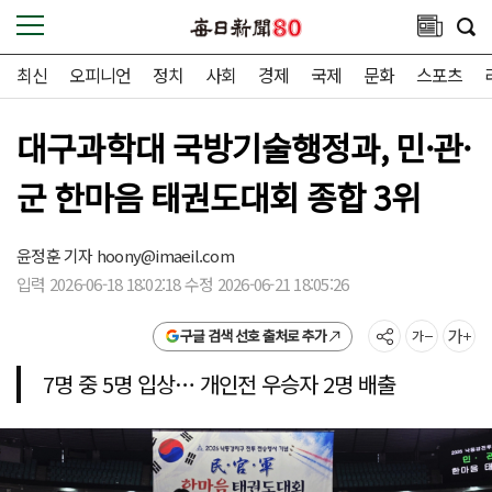
최신
오피니언
정치
사회
경제
국제
문화
스포츠
대구과학대 국방기술행정과, 민·관·
군 한마음 태권도대회 종합 3위
윤정훈 기자
hoony@imaeil.com
입력 2026-06-18 18:02:18 수정 2026-06-21 18:05:26
구글 검색 선호 출처로 추가
7명 중 5명 입상… 개인전 우승자 2명 배출