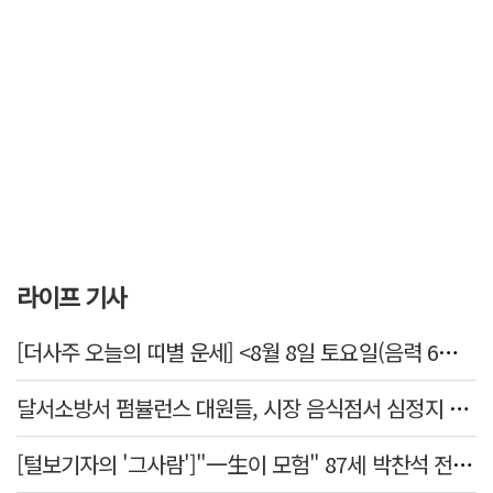
라이프 기사
[더사주 오늘의 띠별 운세] <8월 8일 토요일(음력 6월26일)>
달서소방서 펌뷸런스 대원들, 시장 음식점서 심정지 환자 생명 살려
[털보기자의 '그사람']"一生이 모험" 87세 박찬석 전 경북대 총장