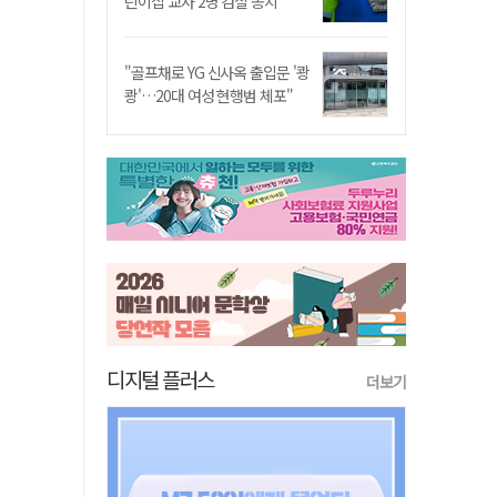
린이집 교사 2명 검찰 송치
"골프채로 YG 신사옥 출입문 '쾅
쾅'…20대 여성 현행범 체포"
디지털 플러스
더보기