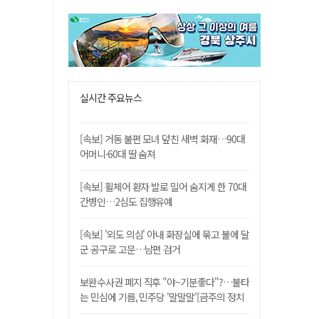
실시간 주요뉴스
[속보] 거동 불편 모녀 덮친 새벽 화재…90대
어머니·60대 딸 숨져
[속보] 휠체어 환자 발로 밀어 숨지게 한 70대
간병인…2심도 집행유예
[속보] '외도 의심' 아내 화장실에 묶고 불에 달
군 공구로 고문…남편 검거
보완수사권 폐지 직후 "야~기분좋다"?…불타
는 민심에 기름, 민주당 '말말말'[금주의 정치
舌전]