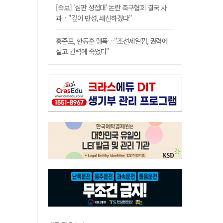
[속보] '심판 성접대' 논란 축구협회 결국 사
과…"깊이 반성, 쇄신하겠다"
홍준표, 한동훈 맹폭…"조선제일껌, 권력에
살고 권력에 죽었다"