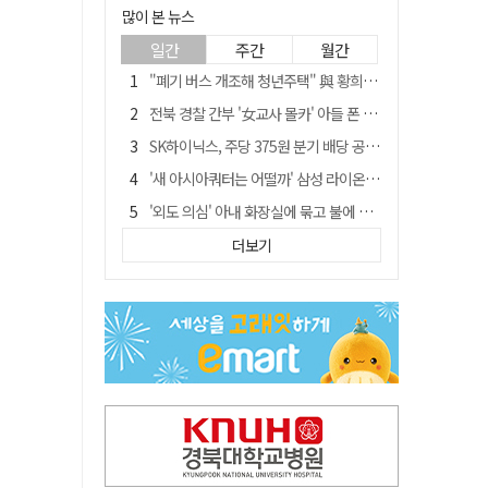
많이 본 뉴스
일간
주간
월간
"폐기 버스 개조해 청년주택" 與 황희…'딸 학비는 年 4200만원'
전북 경찰 간부 '女교사 몰카' 아들 폰 부수고…"처벌 못하는 사안" 내부망에 글
SK하이닉스, 주당 375원 분기 배당 공시…"3분기 중 주주환원 방안 확정"
'새 아시아쿼터는 어떨까' 삼성 라이온즈, 새 얼굴 투수 미야모리 영입
'외도 의심' 아내 화장실에 묶고 불에 달군 공구로 고문…남편 검거
박권현 청도군수, '햇빛 연금 사업' 공약 시동걸어
더보기
김병삼 경북 영천시장, 이번엔 국회 공략…'마사회 본사 이전·광역교통망 확충' 요청
경찰, 9월 초부터 상피제 전격 실시…가족 사건 수사 못해
"3세 아동 학대"…대구 북구 국공립어린이집 교사 2명 검찰 송치
봉화서 주택 에어컨 실외기에서 시작된 불… 주택 화재로 번져