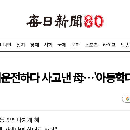
피니언
정치
경제
사회
국제
문화
스포츠
라이프
방송
취운전하다 사고낸 母…'아동학대
등 5명 다치게 해
해 가했다면 학대로 봐야"