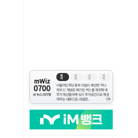
정
경
사
국
치
제
회
제
mWiz
0700
더불어민주당 황희 의원이 제안한 '버스
하우스' 개념은 폐기된 버스를 개조해 대
AI 뉴스브리핑
학가 청년들에게 임시 주거공간으로 제공
→
하자는 내용으로, 네덜란...