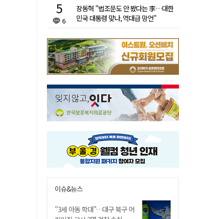
장동혁 "법조문도 안 봤다는 李…대한
민국 대통령 맞나, 역대급 망언"
6
이슈&뉴스
"3세 아동 학대"…대구 북구 어