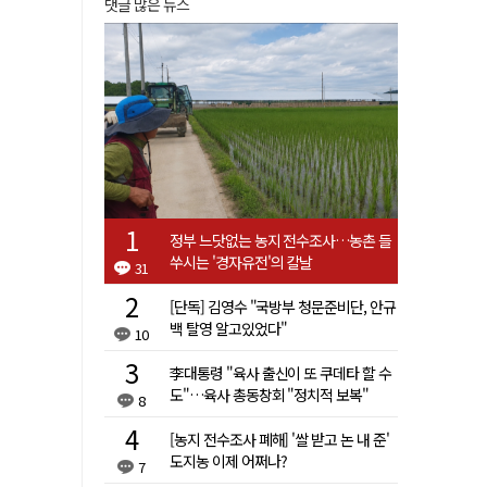
댓글 많은 뉴스
정부 느닷없는 농지 전수조사…농촌 들
쑤시는 '경자유전'의 칼날
31
[단독] 김영수 "국방부 청문준비단, 안규
백 탈영 알고있었다"
10
李대통령 "육사 출신이 또 쿠데타 할 수
도"…육사 총동창회 "정치적 보복"
8
[농지 전수조사 폐해] '쌀 받고 논 내 준'
도지농 이제 어쩌나?
7