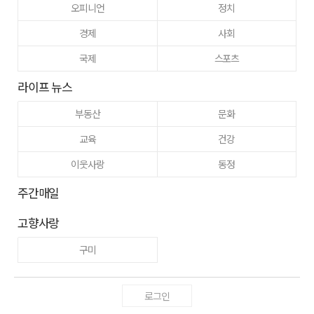
오피니언
정치
경제
사회
국제
스포츠
라이프 뉴스
부동산
문화
교육
건강
이웃사랑
동정
주간매일
고향사랑
구미
로그인