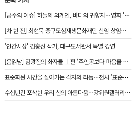
[금주의 이슈] 하늘의 외계인, 바다의 귀향자…영화 '호프'와 '오디세이'
[차 한 잔] 최현묵 중구도심재생문화재단 신임 상임이사 "서문시장·경상감영 등 지역 자원 활용…문화의 일상화"
'인간시장' 김홍신 작가, 대구도서관서 특별 강연
[음읽남] 김광진의 화자들 上편 '주인공보다 마음을 쓴 사람'
표준화된 시간을 살아가는 각자의 리듬…전시 '표준시차'
수십년간 포착한 우리 산의 아름다움…강위원갤러리 '팔공·지리展' 개최