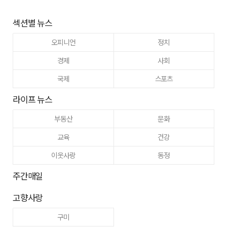
섹션별 뉴스
오피니언
정치
경제
사회
국제
스포츠
라이프 뉴스
부동산
문화
교육
건강
이웃사랑
동정
주간매일
고향사랑
구미