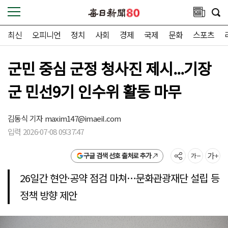
최신
오피니언
정치
사회
경제
국제
문화
스포츠
군민 중심 군정 청사진 제시...기장
군 민선9기 인수위 활동 마무
김동식 기자
maxim147@imaeil.com
입력 2026-07-08 09:37:47
구글 검색 선호 출처로 추가
26일간 현안·공약 점검 마쳐…문화관광재단 설립 등
정책 방향 제안