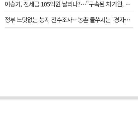
이승기, 전세금 105억원 날리나?…"구속된 차가원, 형사 범죄 영역"
정부 느닷없는 농지 전수조사…농촌 들쑤시는 '경자유전'의 칼날