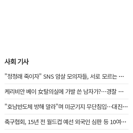
사회 기사
"정청래 죽이자" SNS 암살 모의자들, 서로 모르는 사이였다…檢송치
케리비안 베이 女탈의실에 가발 쓴 남자가?…경찰 추적 중
"호남반도체 방해 말라"며 미군기지 무단침입…대진연 회원 3명 '구속'
축구협회, 15년 전 월드컵 예선 외국인 심판 등 10여명에 '성 접대'