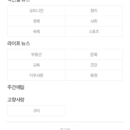
오피니언
정치
경제
사회
국제
스포츠
라이프 뉴스
부동산
문화
교육
건강
이웃사랑
동정
주간매일
고향사랑
구미
로그인