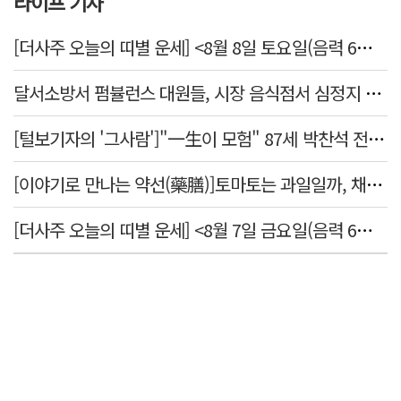
라이프 기사
[더사주 오늘의 띠별 운세] <8월 8일 토요일(음력 6월26일)>
달서소방서 펌뷸런스 대원들, 시장 음식점서 심정지 환자 생명 살려
[털보기자의 '그사람']"一生이 모험" 87세 박찬석 전 경북대 총장
[이야기로 만나는 약선(藥膳)]토마토는 과일일까, 채소일까
[더사주 오늘의 띠별 운세] <8월 7일 금요일(음력 6월25일)>