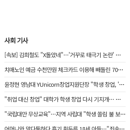
사회 기사
[속보] 김희철도 "X돌았네"…'거꾸로 태극기 논란' 인천시 현수막, 이틀 만에 철거
치매노인 예금 수천만원 체크카드 이용해 빼돌린 70대 간병인, 집행유예
윤정현 영남대 YUnicorn창업지원단장 "학생 창업, '팀 빌딩'이 제일 중요"
"취업 대신 창업" 대학가 학생 창업 다시 기지개… 창업자·기업·매출 동반 성장
"국립대만 무상교육"…지역 사립대 "학생 쏠림 불 보듯"
어머니와 말다툼하다 흉기 휘두른 18세 아들…"죄송하지 않나" 묻자 침묵