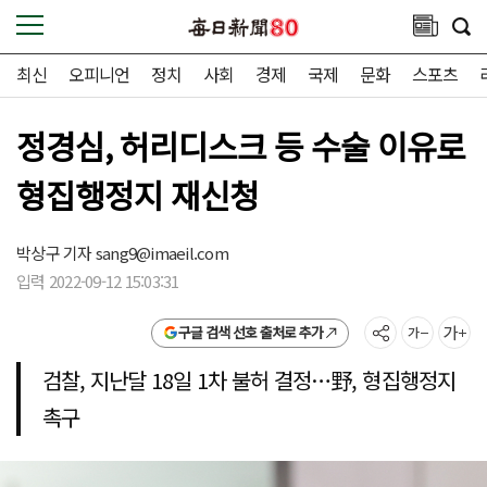
최신
오피니언
정치
사회
경제
국제
문화
스포츠
정경심, 허리디스크 등 수술 이유로
형집행정지 재신청
박상구 기자
sang9@imaeil.com
입력 2022-09-12 15:03:31
구글 검색 선호 출처로 추가
검찰, 지난달 18일 1차 불허 결정…野, 형집행정지
촉구