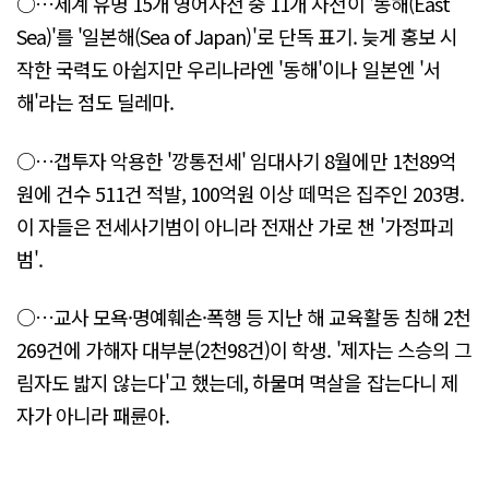
○…세계 유명 15개 영어사전 중 11개 사전이 '동해(East
Sea)'를 '일본해(Sea of Japan)'로 단독 표기. 늦게 홍보 시
작한 국력도 아쉽지만 우리나라엔 '동해'이나 일본엔 '서
해'라는 점도 딜레마.
○…갭투자 악용한 '깡통전세' 임대사기 8월에만 1천89억
원에 건수 511건 적발, 100억원 이상 떼먹은 집주인 203명.
이 자들은 전세사기범이 아니라 전재산 가로 챈 '가정파괴
범'.
○…교사 모욕·명예훼손·폭행 등 지난 해 교육활동 침해 2천
269건에 가해자 대부분(2천98건)이 학생. '제자는 스승의 그
림자도 밟지 않는다'고 했는데, 하물며 멱살을 잡는다니 제
자가 아니라 패륜아.