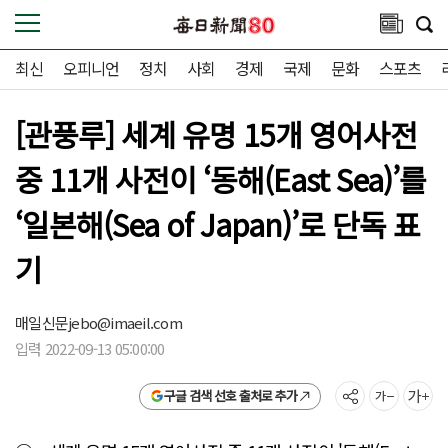
최신
오피니언
정치
사회
경제
국제
문화
스포츠
[관풍루] 세계 유명 15개 영어사전
중 11개 사전이 ‘동해(East Sea)’를
‘일본해(Sea of Japan)’로 단독 표
기
매일신문
jebo@imaeil.com
입력 2022-09-13 05:00:00
구글 검색 선호 출처로 추가