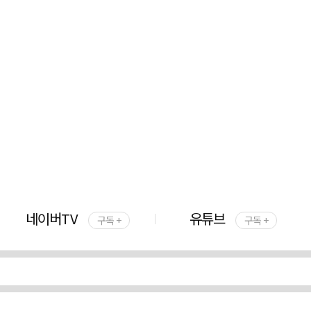
네이버TV
유튜브
구독 +
구독 +