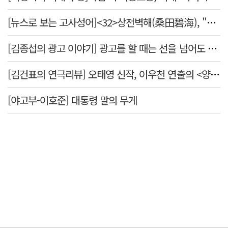
[뉴스로 보는 고사성어]<32>상전벽해(桑田碧海), "뽕나무밭이 푸른 바다가 되었다."
[김종섭의 광고 이야기] 광고를 할 때는 선을 넘어도 좋습니다.
[김건표의 연극리뷰] 오태영 신작, 이우천 연출의 <양은 양순하다>"국민을 온순한 양으로 길들이는 전체주의적 정치의 알레고리"
[야고부-이호준] 대통령 말의 무게