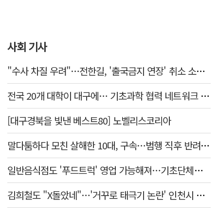
사회 기사
"수사 차질 우려"…전한길, '출국금지 연장' 취소 소송 패소
전국 20개 대학이 대구에… 기초과학 협력 네트워크 출범하다
[대구경북을 빛낸 베스트80] 노벨리스코리아
말다툼하다 모친 살해한 10대, 구속…범행 직후 반려견도 죽여
일반음식점도 '푸드트럭' 영업 가능해져…기초단체별 조례 개정 움직임
김희철도 "X돌았네"…'거꾸로 태극기 논란' 인천시 현수막, 이틀 만에 철거