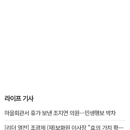
라이프 기사
마을회관서 휴가 보낸 조지연 의원…민생행보 박차
[리더 열전] 조광제 (재)보화원 이사장 "효의 가치 확산 위해 젊은층 참여 이끌어낼 것"