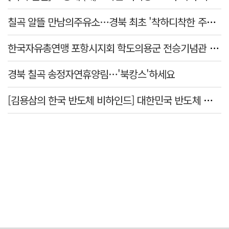
칠곡 알뜰 만남의주유소…경북 최초 '착하디착한 주유소' 선정
한국자유총연맹 포항시지회 학도의용군 전승기념관 방문
경북 칠곡 송정자연휴양림…'북캉스'하세요
[김용삼의 한국 반도체 비하인드] 대한민국 반도체 신화의 출발