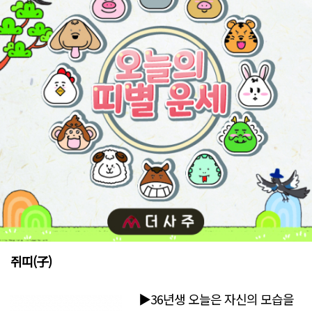
쥐띠(子)
▶36년생 오늘은 자신의 모습을