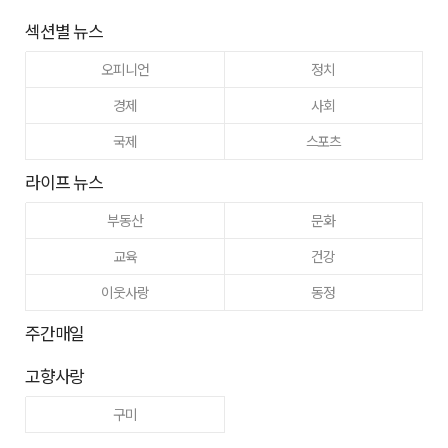
섹션별 뉴스
오피니언
정치
경제
사회
국제
스포츠
라이프 뉴스
부동산
문화
교육
건강
이웃사랑
동정
주간매일
고향사랑
구미