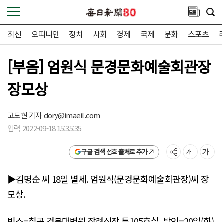
최신
오피니언
정치
사회
경제
국제
문화
스포츠
[부음] 엄원식 문경문화예술회관장
장모상
고도현 기자
dory@imaeil.com
입력 2022-09-18 15:35:35
구글 검색 선호 출처로 추가
▶김명순 씨 18일 별세. 엄원식(문경문화예술회관장)씨 장
모상.
빈소=칠곡 경북대병원 장례식장 특105호실. 발인=20일(화)