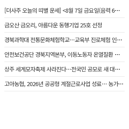
[더사주 오늘의 띠별 운세] <8월 7일 금요일(음력 6월25일)>
금오산 금오리, 아름다운 동행기업 25호 선정
경북과학대 전통문화체험학교…교육부 진로체험 인증기관 선정
안전보건공단 경북지역본부, 이동노동자 온열질환 예방 캠페인
상주 세계모자축제 사라진다…전국민 공모로 새 대표축제 발굴 나서
고아농협, 2026년 공공형 계절근로사업 성료… 농가 일손 부족 해소 '효자'