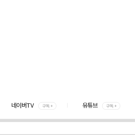
네이버TV
유튜브
구독 +
구독 +