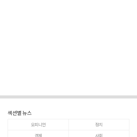
섹션별 뉴스
오피니언
정치
경제
사회