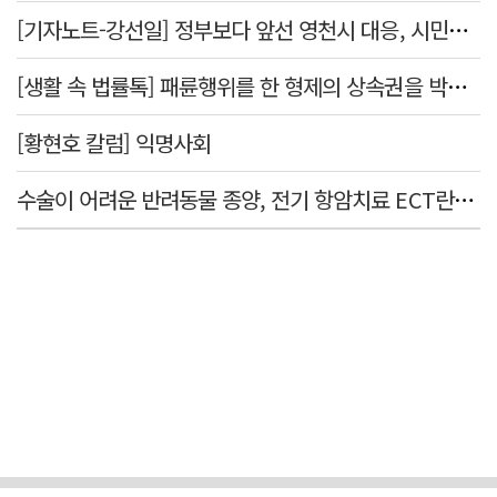
[기자노트-강선일] 정부보다 앞선 영천시 대응, 시민보다 앞서선 안된다
[생활 속 법률톡] 패륜행위를 한 형제의 상속권을 박탈시킬 수 있을까요
[황현호 칼럼] 익명사회
수술이 어려운 반려동물 종양, 전기 항암치료 ECT란? [반려동물 건강톡톡]