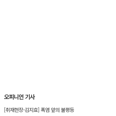
오피니언 기사
[취재현장-김지효] 폭염 앞의 불평등